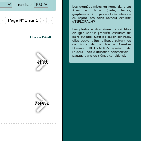
résultats
Les données mises en forme dans cet
Atlas en ligne (carte, textes,
graphiques...) ne peuvent être utilisées
ou reproduites sans l'accord explicite
‹
Page N° 1 sur 1
›
››
d'INFLORALHP.
Les photos et illustrations de cet Atlas
en ligne sont la propriété exclusive de
leurs auteurs. Sauf indication contraire,
Plus de Détail…
elles peuvent être utilisées suivant les
conditions de la licence Creative
Common CC-CY-NC-SA (citation de
l'auteur - pas d'utilisation commerciale -
partage dans les mêmes conditions).
Genre
Espèce