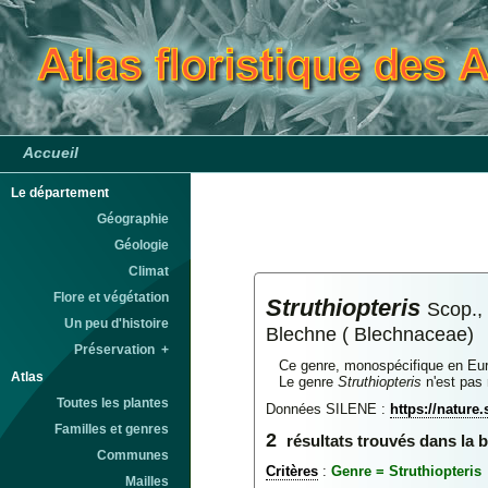
Accueil
Le département
Géographie
Géologie
Climat
Flore et végétation
Struthiopteris
Scop.,
Un peu d'histoire
Blechne ( Blechnaceae)
Préservation +
Ce genre, monospécifique en Eur
Atlas
Le genre
Struthiopteris
n'est pas 
Toutes les plantes
Données SILENE :
https://nature
Familles et genres
2
résultats trouvés dans la 
Communes
Critères
:
Genre = Struthiopteris
Mailles