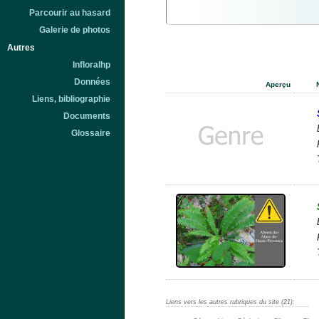
Parcourir au hasard
Galerie de photos
Autres
Infloralhp
Données
Aperçu
Liens, bibliographie
Documents
Glossaire
Liens vers les autres rubriques du site (21):