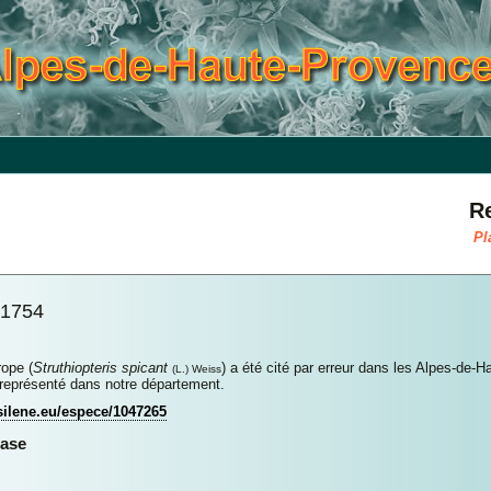
R
Pl
 1754
ope (
Struthiopteris spicant
) a été cité par erreur dans les Alpes-de-
(L.) Weiss
représenté dans notre département.
.silene.eu/espece/1047265
base