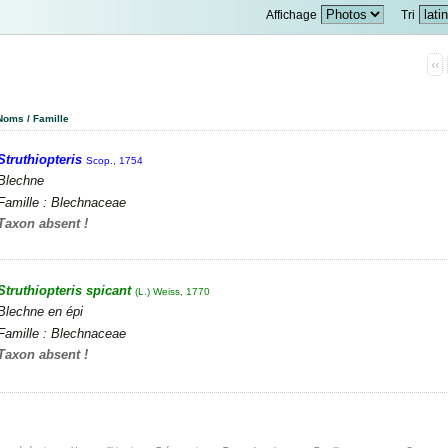
Affichage
Tri
‹‹
Noms / Famille
Struthiopteris
Scop., 1754
Blechne
Famille : Blechnaceae
Taxon absent !
Struthiopteris spicant
(L.) Weiss, 1770
Blechne en épi
Famille : Blechnaceae
Taxon absent !