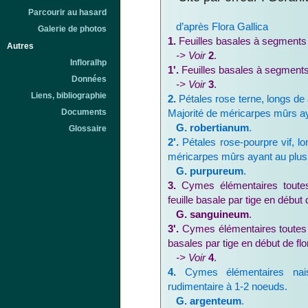
Parcourir au hasard
d’après Flora Gallica
Galerie de photos
1.
Feuilles basales à segments 
Autres
-> Voir
2
.
Infloralhp
1'.
Feuilles basales à segments
Données
-> Voir
3
.
Liens, bibliographie
2.
Pétales rose terne, longs de
Documents
Majorité de méricarpes mûrs ay
G. robertianum
.
Glossaire
2'.
Pétales rose-pourpre vif, l
méricarpes mûrs ayant au plus 
G. purpureum
.
3.
Cymes élémentaires toutes 
feuille basale par tige en début 
G. sanguineum
.
3'.
Cymes élémentaires toutes ou
basales par tige en début de flo
-> Voir
4
.
4.
Cymes élémentaires naiss
rudimentaire à 1-2 noeuds.
G. argenteum
.