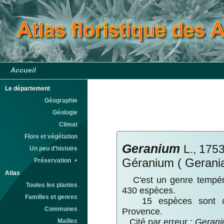
Accueil
Le département
Géographie
Géologie
Climat
Flore et végétation
Geranium
L., 175
Un peu d'histoire
Géranium ( Gerani
Préservation +
Atlas
C'est un genre tempéré
Toutes les plantes
430 espèces.
Familles et genres
15 espèces sont con
Communes
Provence.
Cité par erreur :
Gerani
Mailles