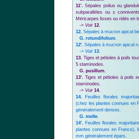
11'.
Sépales poilus ou glandule
subparallèles ou ± connivent
Méricarpes lisses ou ridés en t
-> Voir
12
.
12.
Sépales à mucron apical bie
G. rotundifolium
.
12'.
Sépales à mucron apical ru
-> Voir
13
.
13.
Tiges et pétioles à poils to
5 staminodes.
G. pusillum
.
13'.
Tiges et pétioles à poils 
staminodes.
-> Voir
14
.
14.
Feuilles florales majorita
(chez les plantes connues en Fr
généralement denses.
G. molle
.
14'.
Feuilles florales majorita
plantes connues en France), li
mm généralement épars.