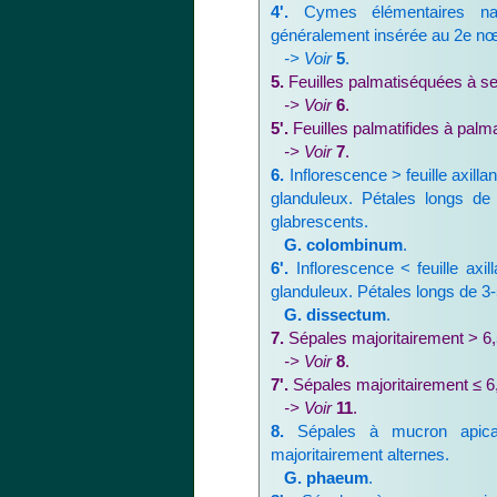
4'.
Cymes élémentaires nais
généralement insérée au 2e nœ
-> Voir
5
.
5.
Feuilles palmatiséquées à se
-> Voir
6
.
5'.
Feuilles palmatifides à palma
-> Voir
7
.
6.
Inflorescence > feuille axilla
glanduleux. Pétales longs d
glabrescents.
G. colombinum
.
6'.
Inflorescence < feuille axil
glanduleux. Pétales longs de 
G. dissectum
.
7.
Sépales majoritairement > 6
-> Voir
8
.
7'.
Sépales majoritairement ≤ 6
-> Voir
11
.
8.
Sépales à mucron apical 
majoritairement alternes.
G. phaeum
.