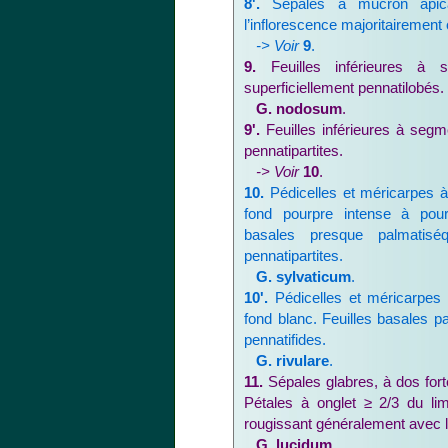
8'.
Sépales à mucron apica
l’inflorescence majoritairemen
-> Voir
9
.
9.
Feuilles inférieures à 
superficiellement pennatilobés.
G. nodosum
.
9'.
Feuilles inférieures à segm
pennatipartites.
-> Voir
10
.
10.
Pédicelles et méricarpes à 
fond pourpre intense à pourp
basales presque palmati
pennatipartites.
G. sylvaticum
.
10'.
Pédicelles et méricarpes à
fond blanc. Feuilles basales 
pennatifides.
G. rivulare
.
11.
Sépales glabres, à dos for
Pétales à onglet ≥ 2/3 du lim
rougissant généralement avec l
G. lucidum
.