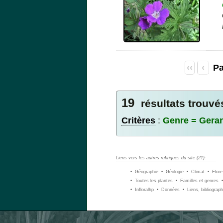
‹‹
‹
Pa
19
résultats trouvé
Critères
:
Genre = Gera
Liens vers les autres rubriques du site (21):
• Géographie
• Géologie
• Climat
• Flore
• Toutes les plantes
• Familles et genres
• Infloralhp
• Données
• Liens, bibliograph