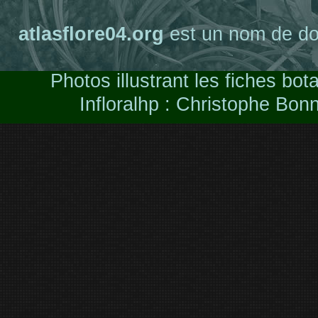
atlasflore04.org
est un nom de do
Photos illustrant les fiches bo
Infloralhp : Christophe Bon