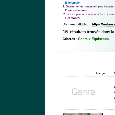
E. hyemale
.
9.
Gaines vertes, nettement plus longues 
E. ramosissimum
.
9'.
Gaines plus ou moins annelées suivant l
E. x moorei
.
Données SILENE :
https://nature
15
résultats trouvés dans la
Critères
:
Genre = Equisetum
Aperçu