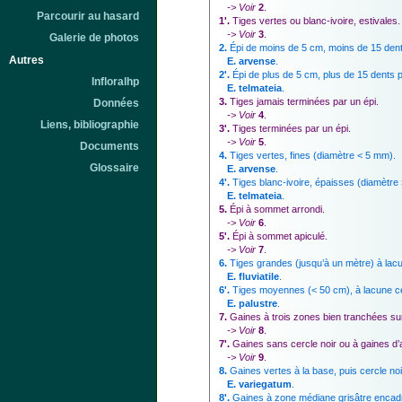
-> Voir
2
.
Parcourir au hasard
1'.
Tiges vertes ou blanc-ivoire, estivales.
-> Voir
3
.
Galerie de photos
2.
Épi de moins de 5 cm, moins de 15 dent
Autres
E. arvense
.
2'.
Épi de plus de 5 cm, plus de 15 dents p
Infloralhp
E. telmateia
.
3.
Tiges jamais terminées par un épi.
Données
-> Voir
4
.
Liens, bibliographie
3'.
Tiges terminées par un épi.
-> Voir
5
.
Documents
4.
Tiges vertes, fines (diamètre < 5 mm).
Glossaire
E. arvense
.
4'.
Tiges blanc-ivoire, épaisses (diamètre
E. telmateia
.
5.
Épi à sommet arrondi.
-> Voir
6
.
5'.
Épi à sommet apiculé.
-> Voir
7
.
6.
Tiges grandes (jusqu’à un mètre) à lacun
E. fluviatile
.
6'.
Tiges moyennes (< 50 cm), à lacune cen
E. palustre
.
7.
Gaines à trois zones bien tranchées sur 
-> Voir
8
.
7'.
Gaines sans cercle noir ou à gaines d’as
-> Voir
9
.
8.
Gaines vertes à la base, puis cercle noi
E. variegatum
.
8'.
Gaines à zone médiane grisâtre encadr