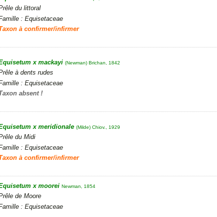
Prêle du littoral
Famille : Equisetaceae
Taxon à confirmer/infirmer
Equisetum x mackayi
(Newman) Brichan, 1842
Prêle à dents rudes
Famille : Equisetaceae
Taxon absent !
Equisetum x meridionale
(Milde) Chiov., 1929
Prêle du Midi
Famille : Equisetaceae
Taxon à confirmer/infirmer
Equisetum x moorei
Newman, 1854
Prêle de Moore
Famille : Equisetaceae