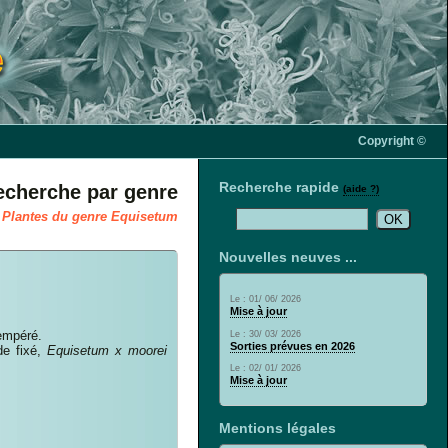
Copyright ©
Recherche rapide
echerche par genre
(aide ?)
Plantes du genre Equisetum
Nouvelles neuves ...
Le : 01/ 06/ 2026
Mise à jour
empéré.
Le : 30/ 03/ 2026
Sorties prévues en 2026
de fixé,
Equisetum x moorei
Le : 02/ 01/ 2026
Mise à jour
Mentions légales