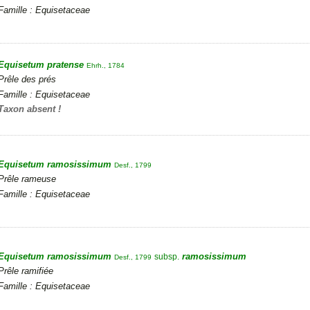
Famille : Equisetaceae
Equisetum pratense
Ehrh., 1784
Prêle des prés
Famille : Equisetaceae
Taxon absent !
Equisetum ramosissimum
Desf., 1799
Prêle rameuse
Famille : Equisetaceae
Equisetum ramosissimum
ramosissimum
subsp.
Desf., 1799
Prêle ramifiée
Famille : Equisetaceae