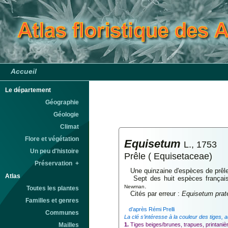
Accueil
Le département
Géographie
Géologie
Climat
Flore et végétation
Equisetum
L., 1753
Un peu d'histoire
Prêle ( Equisetaceae)
Préservation +
Une quinzaine d'espèces de prêles
Atlas
Sept des huit espèces françaises
.
Newman
Toutes les plantes
Cités par erreur :
Equisetum pra
Familles et genres
d’après Rémi Prelli
Communes
La clé s’intéresse à la couleur des tiges, a
1.
Tiges beiges/brunes, trapues, printaniè
Mailles