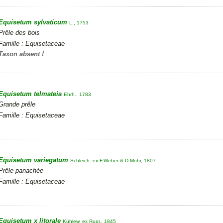
Equisetum sylvaticum
L., 1753
Prêle des bois
Famille : Equisetaceae
Taxon absent !
Equisetum telmateia
Ehrh., 1783
Grande prêle
Famille : Equisetaceae
Equisetum variegatum
Schleich. ex F.Weber & D.Mohr, 1807
Prêle panachée
Famille : Equisetaceae
Equisetum x litorale
Kühlew. ex Rupr., 1845