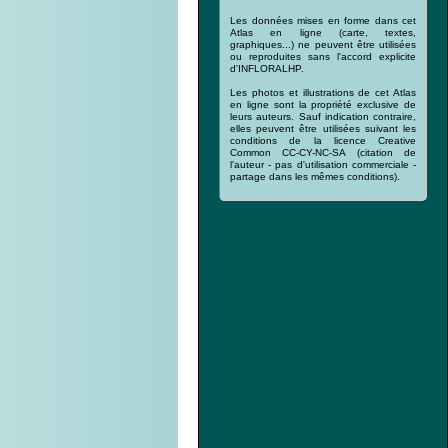
Les données mises en forme dans cet
Atlas en ligne (carte, textes,
graphiques...) ne peuvent être utilisées
ou reproduites sans l'accord explicite
d'INFLORALHP.
Les photos et illustrations de cet Atlas
en ligne sont la propriété exclusive de
leurs auteurs. Sauf indication contraire,
elles peuvent être utilisées suivant les
conditions de la licence Creative
Common CC-CY-NC-SA (citation de
l'auteur - pas d'utilisation commerciale -
partage dans les mêmes conditions).