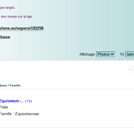
que larges.
eur niveau sur la tige.
.silene.eu/espece/192258
 base
Affichage
Tri
‹‹
Noms / Famille
Equisetum
L., 1753
Prêle
Famille : Equisetaceae