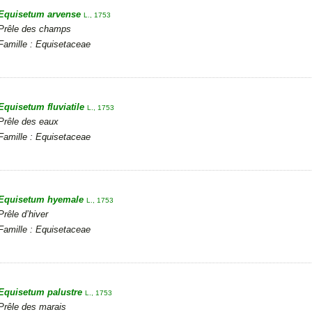
Equisetum arvense
L., 1753
Prêle des champs
Famille : Equisetaceae
Equisetum fluviatile
L., 1753
Prêle des eaux
Famille : Equisetaceae
Equisetum hyemale
L., 1753
Prêle d’hiver
Famille : Equisetaceae
Equisetum palustre
L., 1753
Prêle des marais