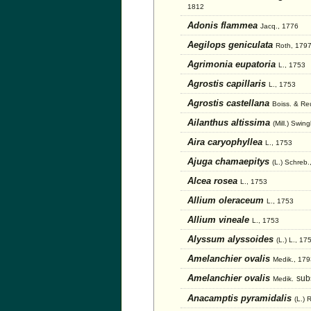
1812
Adonis flammea
Jacq., 1776
Aegilops geniculata
Roth, 179
Agrimonia eupatoria
L., 1753
Agrostis capillaris
L., 1753
Agrostis castellana
Boiss. & Re
Ailanthus altissima
(Mill.) Swin
Aira caryophyllea
L., 1753
Ajuga chamaepitys
(L.) Schreb.
Alcea rosea
L., 1753
Allium oleraceum
L., 1753
Allium vineale
L., 1753
Alyssum alyssoides
(L.) L., 17
Amelanchier ovalis
Medik., 179
Amelanchier ovalis
sub
Medik.
Anacamptis pyramidalis
(L.) 