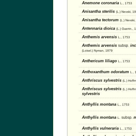
Anemone coronaria
L., 1753
Anisantha sterilis
(L.) Nevski, 1
Anisantha tectorum
(L.) Nevski
Antennaria dioica
(L.) Gaertn., 
Anthemis arvensis
L., 1753
Anthemis arvensis
inc
subsp.
(Loisel.) Nyman, 1879
Anthericum liliago
L., 1753
Anthoxanthum odoratum
L.,
Anthriscus sylvestris
(L.) Hoff
Anthriscus sylvestris
(L.) Hoffm
sylvestris
Anthyllis montana
L., 1753
Anthyllis montana
m
subsp.
L.
Anthyllis vulneraria
L., 1753