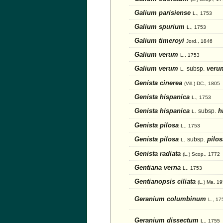
Galium parisiense
L., 1753
Galium spurium
L., 1753
Galium timeroyi
Jord., 1846
Galium verum
L., 1753
Galium verum
veru
subsp.
L.
Genista cinerea
(Vill.) DC., 1805
Genista hispanica
L., 1753
Genista hispanica
h
subsp.
L.
Genista pilosa
L., 1753
Genista pilosa
pilos
subsp.
L.
Genista radiata
(L.) Scop., 1772
Gentiana verna
L., 1753
Gentianopsis ciliata
(L.) Ma, 1
Geranium columbinum
L., 17
Geranium dissectum
L., 1755