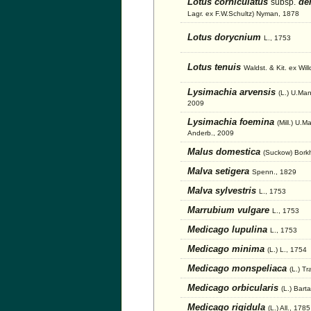
Lotus corniculatus
del
subsp.
Lagr. ex F.W.Schultz) Nyman, 1878
Lotus dorycnium
L., 1753
Lotus tenuis
Waldst. & Kit. ex Wil
Lysimachia arvensis
(L.) U.Ma
2009
Lysimachia foemina
(Mill.) U.
Anderb., 2009
Malus domestica
(Suckow) Bork
Malva setigera
Spenn., 1829
Malva sylvestris
L., 1753
Marrubium vulgare
L., 1753
Medicago lupulina
L., 1753
Medicago minima
(L.) L., 1754
Medicago monspeliaca
(L.) Tr
Medicago orbicularis
(L.) Bart
Medicago rigidula
(L.) All., 1785