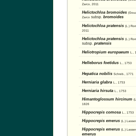
Zarco, 2011
Helictochloa bromoides
(Gou
bromoides
subsp.
Zarco
Helictochloa pratensis
(L.) Ro
2011
Helictochloa pratensis
(L.) Ro
pratensis
subsp.
Heliotropium europaeum
L.,
Helleborus foetidus
L., 1753
Hepatica nobilis
Schreb., 1771
Herniaria glabra
L., 1753
Herniaria hirsuta
L., 1753
Himantoglossum hircinum
(
1826
Hippocrepis comosa
L., 1753
Hippocrepis emerus
(L.) Lasse
Hippocrepis emerus
(L.) Lasse
emerus