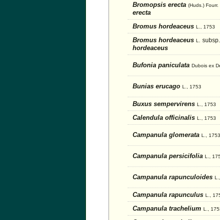
Bromopsis erecta
(Huds.) Fourr.
erecta
Bromus hordeaceus
L., 1753
Bromus hordeaceus
subsp.
L.
hordeaceus
Bufonia paniculata
Dubois ex D
Bunias erucago
L., 1753
Buxus sempervirens
L., 1753
Calendula officinalis
L., 1753
Campanula glomerata
L., 175
Campanula persicifolia
L., 17
Campanula rapunculoides
L.
Campanula rapunculus
L., 17
Campanula trachelium
L., 17