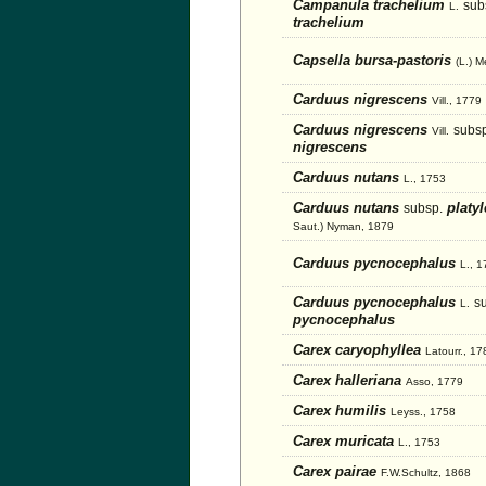
Campanula trachelium
sub
L.
trachelium
Capsella bursa-pastoris
(L.) M
Carduus nigrescens
Vill., 1779
Carduus nigrescens
subsp
Vill.
nigrescens
Carduus nutans
L., 1753
Carduus nutans
platy
subsp.
Saut.) Nyman, 1879
Carduus pycnocephalus
L., 
Carduus pycnocephalus
s
L.
pycnocephalus
Carex caryophyllea
Latourr., 17
Carex halleriana
Asso, 1779
Carex humilis
Leyss., 1758
Carex muricata
L., 1753
Carex pairae
F.W.Schultz, 1868