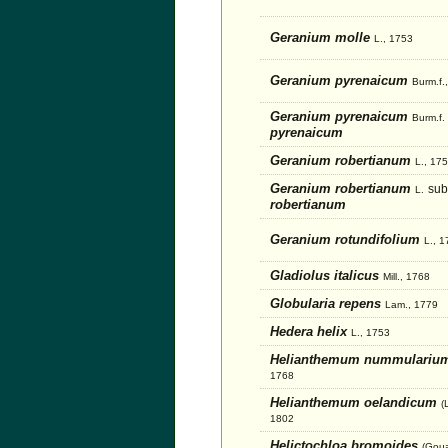
Geranium molle
L., 1753
Geranium pyrenaicum
Burm.f.
Geranium pyrenaicum
Burm.f.
pyrenaicum
Geranium robertianum
L., 17
Geranium robertianum
sub
L.
robertianum
Geranium rotundifolium
L., 
Gladiolus italicus
Mill., 1768
Globularia repens
Lam., 1779
Hedera helix
L., 1753
Helianthemum nummulari
1768
Helianthemum oelandicum
(
1802
Helictochloa bromoides
(Gou