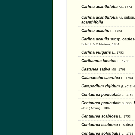
Carlina acanthifolia
All., 1773
Carlina acanthifolia
subsp.
All.
acanthifolia
Carlina acaulis
L., 1753
Carlina acaulis
caule
subsp.
Schübl. & G.Martens, 1834
Carlina vulgaris
L., 1753
Carthamus lanatus
L., 1753
Castanea sativa
Mill., 1768
Catananche caerulea
L., 1753
Catapodium rigidum
(L.) C.E.
Centaurea paniculata
L., 1753
Centaurea paniculata
l
subsp.
(Jord.) Arcang., 1882
Centaurea scabiosa
L., 1753
Centaurea scabiosa
subsp.
L.
Centaurea solstitialis
L., 1753