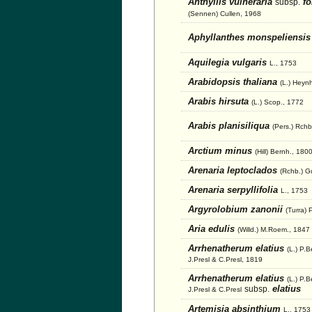
Anthyllis vulneraria
fo
subsp.
(Sennen) Cullen, 1968
Aphyllanthes monspeliensi
Aquilegia vulgaris
L., 1753
Arabidopsis thaliana
(L.) Heyn
Arabis hirsuta
(L.) Scop., 1772
Arabis planisiliqua
(Pers.) Rchb
Arctium minus
(Hill) Bernh., 180
Arenaria leptoclados
(Rchb.) G
Arenaria serpyllifolia
L., 1753
Argyrolobium zanonii
(Turra) 
Aria edulis
(Willd.) M.Roem., 1847
Arrhenatherum elatius
(L.) P.
J.Presl & C.Presl, 1819
Arrhenatherum elatius
(L.) P.
elatius
subsp.
J.Presl & C.Presl
Artemisia absinthium
L., 1753