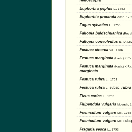
helioscopia
Euphorbia peplus
L., 1753
Euphorbia prostrata
Aiton, 178
Fagus sylvatica
L., 1753
Fallopia baldschuanica
(Regel
Fallopia convolvulus
(L.) Á.Lö
Festuca cinerea
Vill., 1786
Festuca marginata
(Hack.) K.Ric
Festuca marginata
(Hack.) K.Ric
marginata
Festuca rubra
L., 1753
Festuca rubra
rubra
subsp.
L.
Ficus carica
L., 1753
Filipendula vulgaris
Moench, 
Foeniculum vulgare
Mill., 1768
Foeniculum vulgare
subs
Mill.
Fragaria vesca
L., 1753