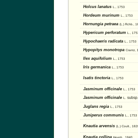
Holcus lanatus
L., 1753
Hordeum murinum
L., 1753
Hornungia petraea
(L.) Rchb., 
Hypericum perforatum
L., 175
Hypochaeris radicata
L., 1753
Hypopitys monotropa
Crantz, 
Ilex aquifolium
L., 1753
Iris germanica
L., 1753
Isatis tinctoria
L., 1753
Jasminum officinale
L., 1753
Jasminum officinale
subsp
L.
Juglans regia
L., 1753
Juniperus communis
L., 1753
Knautia arvensis
(L.) Coult., 182
Knautia collina
Heynh., 1840