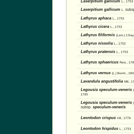
Laserpitium gallicum
L., 1753
Laserpitium gallicum
subs
L.
Lathyrus aphaca
L., 1753
Lathyrus cicera
L., 1753
Lathyrus filiformis
(Lam.) J.Gay
Lathyrus nissolia
L., 1753
Lathyrus pratensis
L., 1753
Lathyrus sphaericus
Retz., 17
Lathyrus vernus
(L.) Bernh., 18
Lavandula angustifolia
Mill., 
Legousia speculum-veneris
1785
Legousia speculum-veneris
speculum-veneris
subsp.
Leontodon crispus
Vill., 1779
Leontodon hispidus
L., 1753