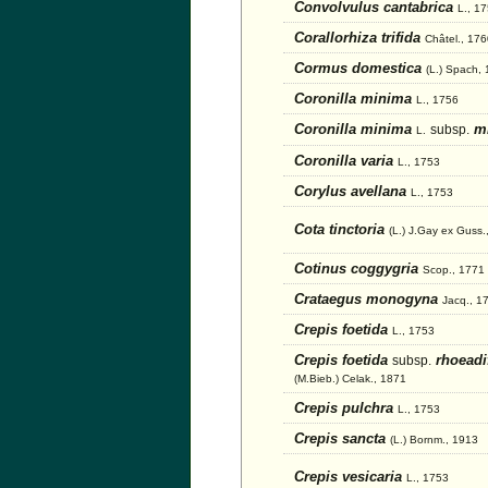
Convolvulus cantabrica
L., 1
Corallorhiza trifida
Châtel., 17
Cormus domestica
(L.) Spach,
Coronilla minima
L., 1756
Coronilla minima
mi
subsp.
L.
Coronilla varia
L., 1753
Corylus avellana
L., 1753
Cota tinctoria
(L.) J.Gay ex Guss.
Cotinus coggygria
Scop., 1771
Crataegus monogyna
Jacq., 1
Crepis foetida
L., 1753
Crepis foetida
rhoeadif
subsp.
(M.Bieb.) Celak., 1871
Crepis pulchra
L., 1753
Crepis sancta
(L.) Bornm., 1913
Crepis vesicaria
L., 1753