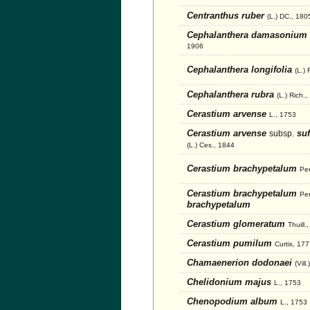
Centranthus ruber
(L.) DC., 180
Cephalanthera damasonium
1906
Cephalanthera longifolia
(L.) 
Cephalanthera rubra
(L.) Rich.
Cerastium arvense
L., 1753
Cerastium arvense
suf
subsp.
(L.) Ces., 1844
Cerastium brachypetalum
Per
Cerastium brachypetalum
Per
brachypetalum
Cerastium glomeratum
Thuill.
Cerastium pumilum
Curtis, 17
Chamaenerion dodonaei
(Vill
Chelidonium majus
L., 1753
Chenopodium album
L., 1753