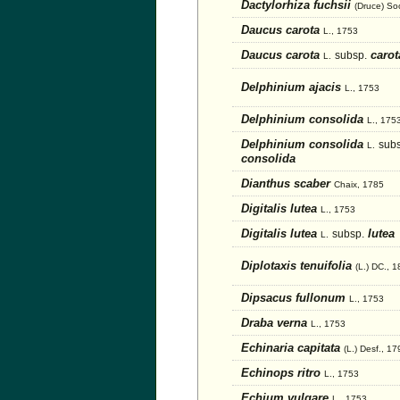
Dactylorhiza fuchsii
(Druce) So
Daucus carota
L., 1753
Daucus carota
carot
subsp.
L.
Delphinium ajacis
L., 1753
Delphinium consolida
L., 175
Delphinium consolida
subs
L.
consolida
Dianthus scaber
Chaix, 1785
Digitalis lutea
L., 1753
Digitalis lutea
lutea
subsp.
L.
Diplotaxis tenuifolia
(L.) DC., 
Dipsacus fullonum
L., 1753
Draba verna
L., 1753
Echinaria capitata
(L.) Desf., 17
Echinops ritro
L., 1753
Echium vulgare
L., 1753