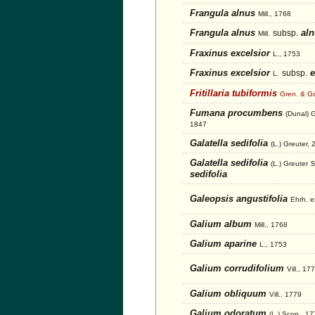
Frangula alnus
Mill., 1768
Frangula alnus
aln
subsp.
Mill.
Fraxinus excelsior
L., 1753
Fraxinus excelsior
e
subsp.
L.
Fritillaria tubiformis
Gren. & Go
Fumana procumbens
(Dunal) 
1847
Galatella sedifolia
(L.) Greuter,
Galatella sedifolia
s
(L.) Greuter
sedifolia
Galeopsis angustifolia
Ehrh. e
Galium album
Mill., 1768
Galium aparine
L., 1753
Galium corrudifolium
Vill., 17
Galium obliquum
Vill., 1779
Galium odoratum
(L.) Scop., 1