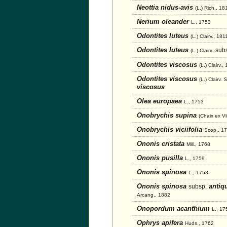
Neottia nidus-avis
(L.) Rich., 18
Nerium oleander
L., 1753
Odontites luteus
(L.) Clairv., 181
Odontites luteus
sub
(L.) Clairv.
Odontites viscosus
(L.) Clairv.,
Odontites viscosus
s
(L.) Clairv.
viscosus
Olea europaea
L., 1753
Onobrychis supina
(Chaix ex Vi
Onobrychis viciifolia
Scop., 1
Ononis cristata
Mill., 1768
Ononis pusilla
L., 1759
Ononis spinosa
L., 1753
Ononis spinosa
antiq
subsp.
Arcang., 1882
Onopordum acanthium
L., 17
Ophrys apifera
Huds., 1762