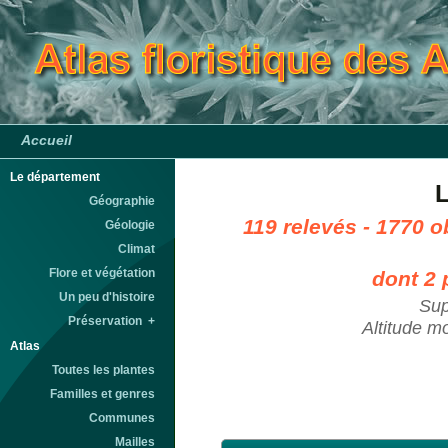
Accueil
Le département
L
Géographie
119 relevés - 1770 o
Géologie
Climat
Flore et végétation
dont 2 
Un peu d'histoire
Sup
Préservation +
Altitude m
Atlas
Toutes les plantes
Familles et genres
Communes
Mailles