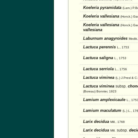
Koeleria pyramidata
(Lam.) P.B
Koeleria vallesiana
(Honck.) Ga
Koeleria vallesiana
(Honck.) Ga
vallesiana
Laburnum anagyroides
Medik.
Lactuca perennis
L., 1753
Lactuca saligna
L., 1753
Lactuca serriola
L., 1756
Lactuca viminea
(L.) J.Presl & C
Lactuca viminea
chondr
subsp.
(Boreau) Bonnier, 1923
Lamium amplexicaule
L., 175
Lamium maculatum
(L.) L., 17
Larix decidua
Mill., 1768
Larix decidua
deci
subsp.
Mill.