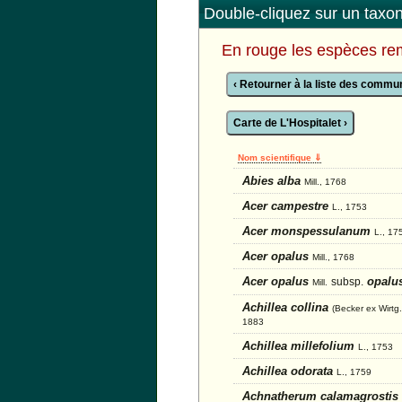
Double-cliquez sur un taxon 
En rouge les espèces re
‹ Retourner à la liste des comm
Carte de L'Hospitalet ›
Nom scientifique ⇓
Abies alba
Mill., 1768
Acer campestre
L., 1753
Acer monspessulanum
L., 17
Acer opalus
Mill., 1768
Acer opalus
opalu
subsp.
Mill.
Achillea collina
(Becker ex Wirtg.
1883
Achillea millefolium
L., 1753
Achillea odorata
L., 1759
Achnatherum calamagrostis