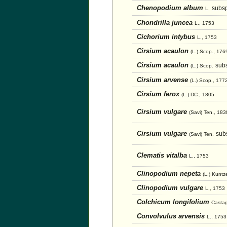
Chenopodium album
subsp
L.
Chondrilla juncea
L., 1753
Cichorium intybus
L., 1753
Cirsium acaulon
(L.) Scop., 176
Cirsium acaulon
sub
(L.) Scop.
Cirsium arvense
(L.) Scop., 177
Cirsium ferox
(L.) DC., 1805
Cirsium vulgare
(Savi) Ten., 183
Cirsium vulgare
sub
(Savi) Ten.
Clematis vitalba
L., 1753
Clinopodium nepeta
(L.) Kuntz
Clinopodium vulgare
L., 1753
Colchicum longifolium
Casta
Convolvulus arvensis
L., 1753