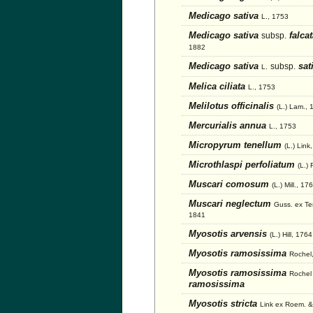
Medicago sativa
L., 1753
Medicago sativa
falca
subsp.
1882
Medicago sativa
sat
subsp.
L.
Melica ciliata
L., 1753
Melilotus officinalis
(L.) Lam.,
Mercurialis annua
L., 1753
Micropyrum tenellum
(L.) Link
Microthlaspi perfoliatum
(L.)
Muscari comosum
(L.) Mill., 17
Muscari neglectum
Guss. ex Te
1841
Myosotis arvensis
(L.) Hill, 1764
Myosotis ramosissima
Rochel
Myosotis ramosissima
Rochel
ramosissima
Myosotis stricta
Link ex Roem. &