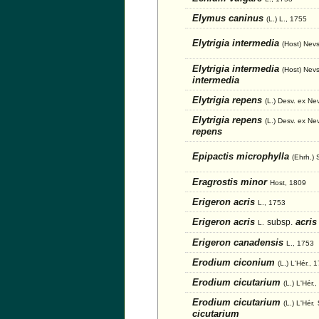
Elymus caninus
(L.) L., 1755
Elytrigia intermedia
(Host) Nev
Elytrigia intermedia
(Host) Nevs
intermedia
Elytrigia repens
(L.) Desv. ex Ne
Elytrigia repens
(L.) Desv. ex Ne
repens
Epipactis microphylla
(Ehrh.) 
Eragrostis minor
Host, 1809
Erigeron acris
L., 1753
Erigeron acris
acris
subsp.
L.
Erigeron canadensis
L., 1753
Erodium ciconium
(L.) L'Hér., 
Erodium cicutarium
(L.) L'Hér.
Erodium cicutarium
(L.) L'Hér.
cicutarium