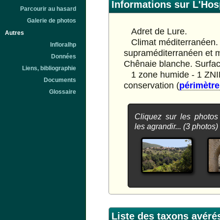
Informations sur L'Hosp
Parcourir au hasard
Galerie de photos
Adret de Lure.
Autres
Climat méditerranéen. 
Infloralhp
supraméditerranéen et 
Données
Chênaie blanche. Surface
Liens, bibliographie
1 zone humide - 1 ZNIEF
Documents
conservation (
périmètr
Glossaire
Cliquez sur les photos
les agrandir... (3 photos)
Liste des taxons avérés