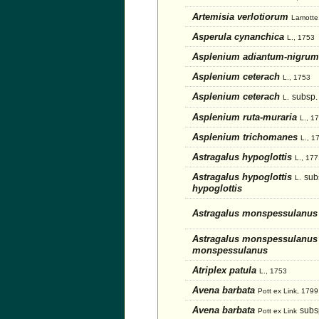
Artemisia verlotiorum
Lamotte
Asperula cynanchica
L., 1753
Asplenium adiantum-nigru
Asplenium ceterach
L., 1753
Asplenium ceterach
subsp.
L.
Asplenium ruta-muraria
L., 1
Asplenium trichomanes
L., 1
Astragalus hypoglottis
L., 17
Astragalus hypoglottis
sub
L.
hypoglottis
Astragalus monspessulanu
Astragalus monspessulanu
monspessulanus
Atriplex patula
L., 1753
Avena barbata
Pott ex Link, 1799
Avena barbata
subs
Pott ex Link