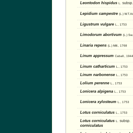
Leontodon hispidus
subsp.
L.
Lepidium campestre
(L.) W.T.A
Ligustrum vulgare
L., 1753
Limodorum abortivum
(L.) Sw
Linaria repens
(L.) Mill., 1768
Linum appressum
Caball., 194
Linum catharticum
L., 1753
Linum narbonense
L., 1753
Lolium perenne
L., 1753
Lonicera alpigena
L., 1753
Lonicera xylosteum
L., 1753
Lotus corniculatus
L., 1753
Lotus corniculatus
subsp.
L.
corniculatus