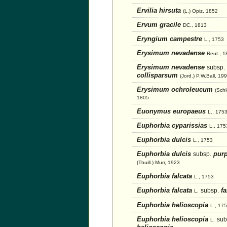
Ervilia hirsuta
(L.) Opiz, 1852
Ervum gracile
DC., 1813
Eryngium campestre
L., 1753
Erysimum nevadense
Reut., 1
Erysimum nevadense
subsp.
collisparsum
(Jord.) P.W.Ball, 19
Erysimum ochroleucum
(Schl
1805
Euonymus europaeus
L., 175
Euphorbia cyparissias
L., 175
Euphorbia dulcis
L., 1753
Euphorbia dulcis
purp
subsp.
(Thuill.) Murr, 1923
Euphorbia falcata
L., 1753
Euphorbia falcata
fa
subsp.
L.
Euphorbia helioscopia
L., 17
Euphorbia helioscopia
sub
L.