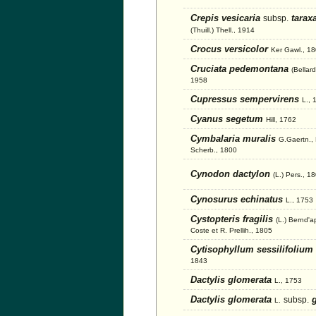
Crepis vesicaria
taraxa
subsp.
(Thuill.) Thell., 1914
Crocus versicolor
Ker Gawl., 1
Cruciata pedemontana
(Bellard
1958
Cupressus sempervirens
L., 
Cyanus segetum
Hill, 1762
Cymbalaria muralis
G.Gaertn.,
Scherb., 1800
Cynodon dactylon
(L.) Pers., 1
Cynosurus echinatus
L., 1753
Cystopteris fragilis
(L.) Bernd'a
Coste et R. Prellih., 1805
Cytisophyllum sessilifolium
1843
Dactylis glomerata
L., 1753
Dactylis glomerata
g
subsp.
L.