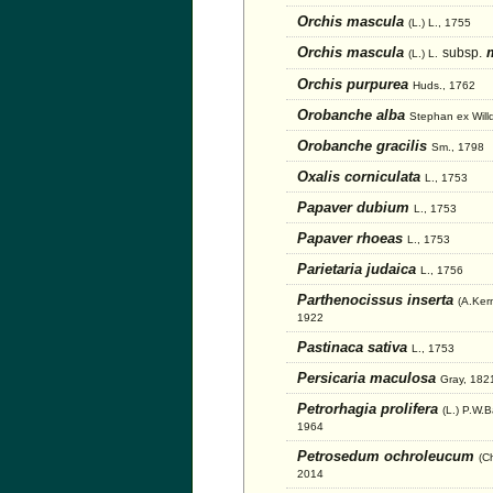
Orchis mascula
(L.) L., 1755
Orchis mascula
m
subsp.
(L.) L.
Orchis purpurea
Huds., 1762
Orobanche alba
Stephan ex Will
Orobanche gracilis
Sm., 1798
Oxalis corniculata
L., 1753
Papaver dubium
L., 1753
Papaver rhoeas
L., 1753
Parietaria judaica
L., 1756
Parthenocissus inserta
(A.Kern
1922
Pastinaca sativa
L., 1753
Persicaria maculosa
Gray, 182
Petrorhagia prolifera
(L.) P.W.
1964
Petrosedum ochroleucum
(C
2014