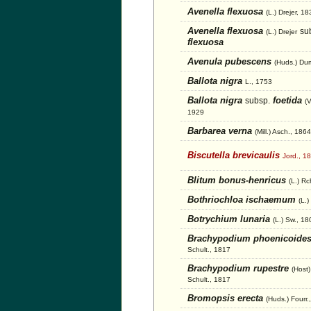
Avenella flexuosa
(L.) Drejer, 1
Avenella flexuosa
su
(L.) Drejer
flexuosa
Avenula pubescens
(Huds.) Du
Ballota nigra
L., 1753
Ballota nigra
foetida
subsp.
(V
1929
Barbarea verna
(Mill.) Asch., 1864
Biscutella brevicaulis
Jord., 1
Blitum bonus-henricus
(L.) R
Bothriochloa ischaemum
(L.
Botrychium lunaria
(L.) Sw., 18
Brachypodium phoenicoide
Schult., 1817
Brachypodium rupestre
(Host
Schult., 1817
Bromopsis erecta
(Huds.) Fourr.