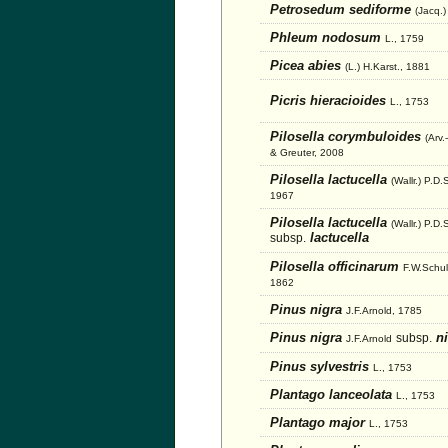
Petrosedum sediforme
(Jacq.)
Phleum nodosum
L., 1759
Picea abies
(L.) H.Karst., 1881
Picris hieracioides
L., 1753
Pilosella corymbuloides
(Arv.
& Greuter, 2008
Pilosella lactucella
(Wallr.) P.D.
1967
Pilosella lactucella
(Wallr.) P.D
lactucella
subsp.
Pilosella officinarum
F.W.Schul
1862
Pinus nigra
J.F.Arnold, 1785
Pinus nigra
ni
subsp.
J.F.Arnold
Pinus sylvestris
L., 1753
Plantago lanceolata
L., 1753
Plantago major
L., 1753