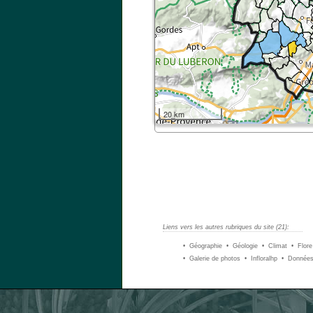
20 km
Liens vers les autres rubriques du site (21):
• Géographie
• Géologie
• Climat
• Flore
• Galerie de photos
• Infloralhp
• Donnée