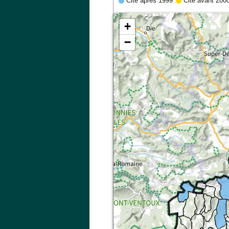
Cité après 1999
Cité avant 200
+
−