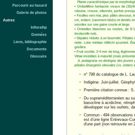
Plante caractéristique par la morphologie
Parcourir au hasard
• Ombellifère herbacée vivace de (30)40
robuste, creuse, sillonnée, parfois pres
Galerie de photos
• Feuilles vert mat, plus pâles dessous,
cm, entiers (rarement lobés) et dentés en
Autres
sessiles sur une gaine courte et large.
Infloralhp
• Ombelles blanches ou rosées, de 8-12
involucelle nuls.
Données
• Sépales réduits à un bourrelet. Pétale
Liens, bibliographie
nette. Lobe médian réfléchi acuminé. Ét
grisâtre.
Documents
• Fruit ovoïde, 3-4 mm de long, légèremen
Vittae invisibles à maturité (mais présente
Glossaire
A. podagraria se distingue des jeunes 
pétales émarginés obovales (vs. entiers lan
n° 798 du catalogue de L. La
Indigène. Juin-juillet. Géoph
Première citation connue : S.
Du supraméditerranéen au su
basocline à acidicline, nitroph
développer sur les ourlets, d
Commun - 494 observations re
est d’une ligne Entrevaux-Cu
d'une part (non retrouvée en 2