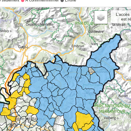
0 seulement
À confirmer/infirmer
Erroné
L’accès
est r