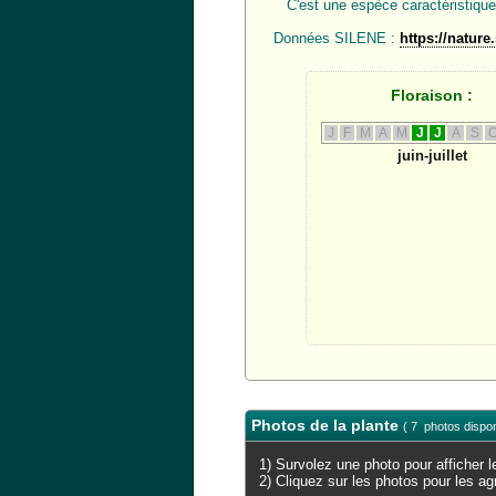
C'est une espèce caractéristique d
Données SILENE :
https://nature
Floraison :
J
F
M
A
M
J
J
A
S
juin-juillet
Photos de la plante
( 7 photos dispon
1) Survolez une photo pour afficher 
2) Cliquez sur les photos pour les a