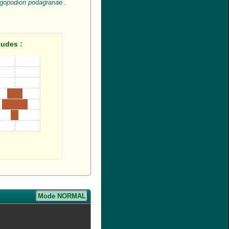
gopodion podagrariae
.
tudes :
Mode NORMAL