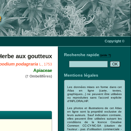
Copyright ©
Recherche rapide
Herbe aux goutteux
(aide ?)
podium podagraria
L., 1753
Apiaceae
Mentions légales
(† Ombellifères)
Les données mises en forme dans cet
Atlas en ligne (carte, textes,
graphiques...) ne peuvent être utilisées
ou reproduites sans l'accord explicite
d'INFLORALHP.
Les photos et illustrations de cet Atlas
en ligne sont la propriété exclusive de
leurs auteurs. Sauf indication contraire,
elles peuvent être utilisées suivant les
conditions de la licence Creative
Common CC-CY-NC-SA (citation de
l'auteur - pas d'utilisation commerciale -