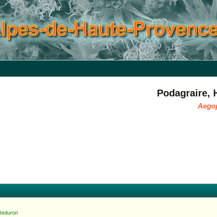
Podagraire, 
Aego
 Reduron