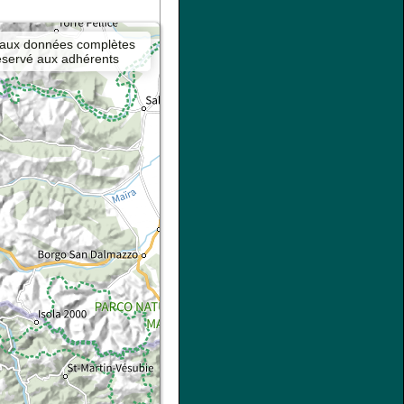
 aux données complètes
éservé aux adhérents