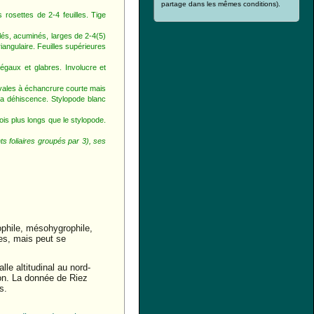
partage dans les mêmes conditions).
rosettes de 2-4 feuilles. Tige
lés, acuminés, larges de 2-4(5)
iangulaire. Feuilles supérieures
gaux et glabres. Involucre et
ovales à échancrure courte mais
 la déhiscence. Stylopode blanc
ois plus longs que le stylopode.
s foliaires groupés par 3), ses
phile, mésohygrophile,
aies, mais peut se
e altitudinal au nord-
ron. La donnée de Riez
s.