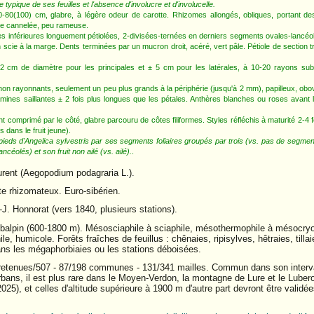
 typique de ses feuilles et l'absence d'involucre et d'involucelle.
-80(100) cm, glabre, à légère odeur de carotte. Rhizomes allongés, obliques, portant des 
que cannelée, peu rameuse.
 les inférieures longuement pétiolées, 2-divisées-ternées en derniers segments ovales-lancéo
 scie à la marge. Dents terminées par un mucron droit, acéré, vert pâle. Pétiole de section tr
 cm de diamètre pour les principales et ± 5 cm pour les latérales, à 10-20 rayons subé
s non rayonnants, seulement un peu plus grands à la périphérie (jusqu'à 2 mm), papilleux, ob
amines saillantes ± 2 fois plus longues que les pétales. Anthères blanches ou roses avant
t comprimé par le côté, glabre parcouru de côtes filiformes. Styles réfléchis à maturité 2-4 f
s dans le fruit jeune).
pieds d'Angelica sylvestris par ses segments foliaires groupés par trois (vs. pas de segment
céolés) et son fruit non ailé (vs. ailé).
.
urent (Aegopodium podagraria L.).
yte rhizomateux. Euro-sibérien.
-J. Honnorat (vers 1840, plusieurs stations).
balpin (600-1800 m). Mésosciaphile à sciaphile, mésothermophile à mésocryo
ile, humicole. Forêts fraîches de feuillus : chênaies, ripisylves, hêtraies, till
ans les mégaphorbiaies ou les stations déboisées.
tenues/507 - 87/198 communes - 131/341 mailles. Commun dans son intervall
rbans, il est plus rare dans le Moyen-Verdon, la montagne de Lure et le Lube
025), et celles d'altitude supérieure à 1900 m d'autre part devront être validée