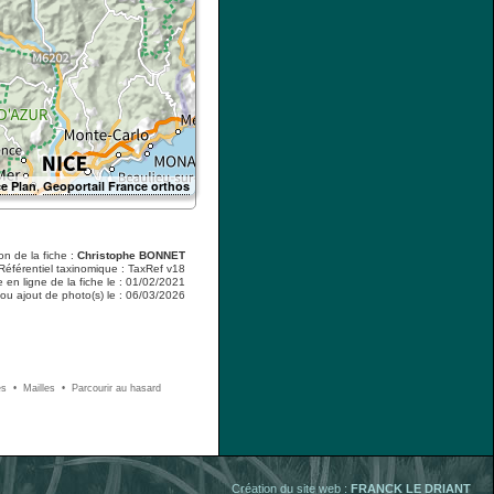
,
e Plan
Geoportail France orthos
on de la fiche :
Christophe BONNET
Référentiel taxinomique : TaxRef v18
e en ligne de la fiche le : 01/02/2021
 ou ajout de photo(s) le : 06/03/2026
es
• Mailles
• Parcourir au hasard
Création du site web :
FRANCK LE DRIANT