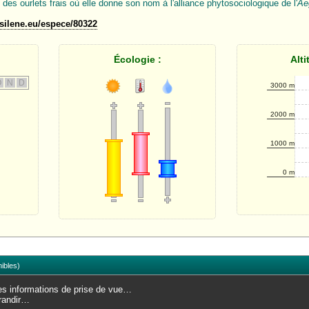
es ourlets frais où elle donne son nom à l'alliance phytosociologique de l'
Ae
.silene.eu/espece/80322
Écologie :
Alti
O
N
D
3000 m
2000 m
1000 m
0 m
ibles)
les informations de prise de vue…
grandir…