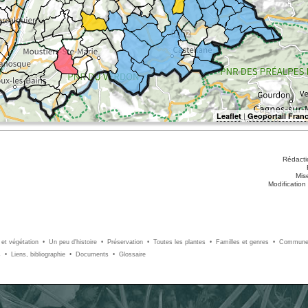
|
Leaflet
Geoportail Franc
Rédacti
Mis
Modification
 et végétation
• Un peu d'histoire
• Préservation
• Toutes les plantes
• Familles et genres
• Commun
s
• Liens, bibliographie
• Documents
• Glossaire