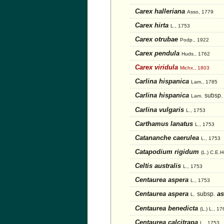
Carex halleriana
Asso, 1779
Carex hirta
L., 1753
Carex otrubae
Podp., 1922
Carex pendula
Huds., 1762
Carex viridula
Michx., 1803
Carlina hispanica
Lam., 1785
Carlina hispanica
subsp.
Lam.
Carlina vulgaris
L., 1753
Carthamus lanatus
L., 1753
Catananche caerulea
L., 1753
Catapodium rigidum
(L.) C.E.
Celtis australis
L., 1753
Centaurea aspera
L., 1753
Centaurea aspera
as
subsp.
L.
Centaurea benedicta
(L.) L., 1
Centaurea calcitrapa
L., 1753