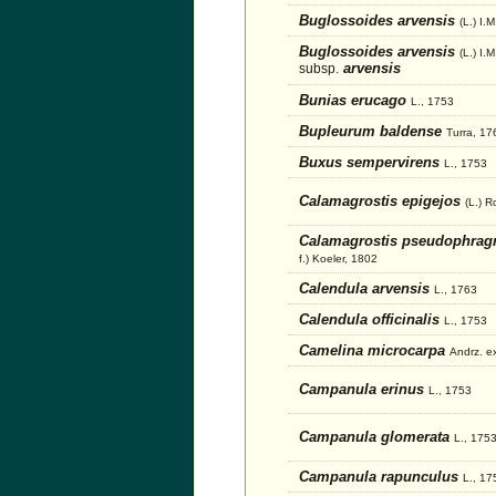
Buglossoides arvensis
(L.) I.
Buglossoides arvensis
(L.) I.
arvensis
subsp.
Bunias erucago
L., 1753
Bupleurum baldense
Turra, 17
Buxus sempervirens
L., 1753
Calamagrostis epigejos
(L.) R
Calamagrostis pseudophrag
f.) Koeler, 1802
Calendula arvensis
L., 1763
Calendula officinalis
L., 1753
Camelina microcarpa
Andrz. e
Campanula erinus
L., 1753
Campanula glomerata
L., 175
Campanula rapunculus
L., 17