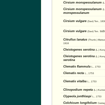
Cirsium monspessulanum
(L
Cirsium monspessulanum
(L
monspessulanum
Cirsium vulgare
(Savi) Ten., 183
Cirsium vulgare
sub
(Savi) Ten.
Citrullus lanatus
(Thunb.) Matsu
1916
Cleistogenes serotina
(L.) Ken
Cleistogenes serotina
(L.) Ken
serotina
Clematis flammula
L., 1753
Clematis recta
L., 1753
Clematis vitalba
L., 1753
Clinopodium nepeta
(L.) Kuntz
Clypeola jonthlaspi
L., 1753
Colchicum longifolium
Casta