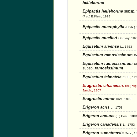
helleborine
Epipactis helleborine
subsp.
(Pau) E.Klein, 1979
Epipactis microphylla
(Ehrh.) 
Epipactis muelleri
Godfery, 192
Equisetum arvense
L., 1753
Equisetum ramosissimum
De
Equisetum ramosissimum
De
ramosissimum
subsp.
Equisetum telmateia
Ehrh., 17
Eragrostis cilianensis
(All.) Vi
Janch., 1907
Eragrostis minor
Host, 1809
Erigeron acris
L., 1753
Erigeron annuus
(L.) Desf., 180
Erigeron canadensis
L., 1753
Erigeron sumatrensis
Retz., 1