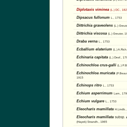
Diplotaxis viminea
(L.) DC., 18
Dipsacus fullonum
L., 1753
Dittrichia graveolens
(L.) Greut
Dittrichia viscosa
(L.) Greuter, 
Draba verna
L., 1753
Ecballium elaterium
(L.) A.Rich
Echinaria capitata
(L.) Desf., 17
Echinochloa crus-galli
(L.) P.
Echinochloa muricata
(P.Beauv
1915
Echinops ritro
L., 1753
Echium asperrimum
Lam., 17
Echium vulgare
L., 1753
Eleocharis mamillata
H.Lindb.
Eleocharis mamillata
a
subsp.
(Hayek) Strandh., 1965