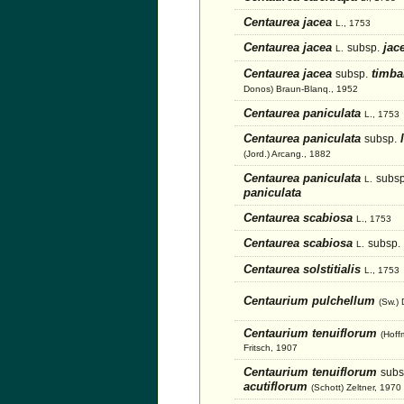
Centaurea jacea
L., 1753
Centaurea jacea
jac
subsp.
L.
Centaurea jacea
timba
subsp.
Donos) Braun-Blanq., 1952
Centaurea paniculata
L., 1753
Centaurea paniculata
l
subsp.
(Jord.) Arcang., 1882
Centaurea paniculata
subsp
L.
paniculata
Centaurea scabiosa
L., 1753
Centaurea scabiosa
subsp.
L.
Centaurea solstitialis
L., 1753
Centaurium pulchellum
(Sw.)
Centaurium tenuiflorum
(Hoff
Fritsch, 1907
Centaurium tenuiflorum
subs
acutiflorum
(Schott) Zeltner, 1970