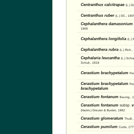
Centranthus calcitrapae
(L.) D
Centranthus ruber
(L.) DC., 180
Cephalanthera damasonium
1906
Cephalanthera longifolia
(L.) 
Cephalanthera rubra
(L.) Rich.
Cephalaria leucantha
(L.) Schr
Schult., 1818
Cerastium brachypetalum
Per
Cerastium brachypetalum
Per
brachypetalum
Cerastium fontanum
Baumg., 
Cerastium fontanum
v
subsp.
(Hartm.) Greuter & Burdet, 1982
Cerastium glomeratum
Thuill.
Cerastium pumilum
Curtis, 17