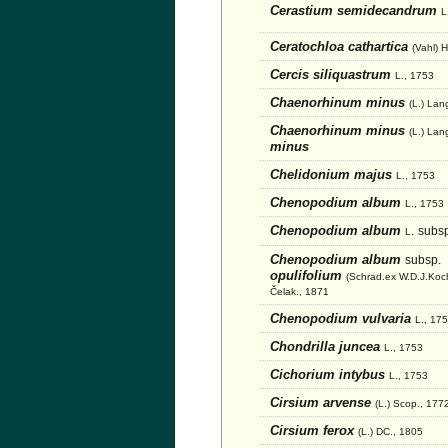
Cerastium semidecandrum
L
Ceratochloa cathartica
(Vahl) 
Cercis siliquastrum
L., 1753
Chaenorhinum minus
(L.) Lan
Chaenorhinum minus
(L.) Lan
minus
Chelidonium majus
L., 1753
Chenopodium album
L., 1753
Chenopodium album
subsp
L.
Chenopodium album
subsp.
opulifolium
(Schrad.ex W.D.J.Koch
Čelak., 1871
Chenopodium vulvaria
L., 17
Chondrilla juncea
L., 1753
Cichorium intybus
L., 1753
Cirsium arvense
(L.) Scop., 177
Cirsium ferox
(L.) DC., 1805