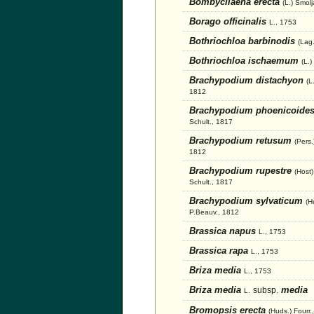
Bombycilaena erecta
(L.) Smol
Borago officinalis
L., 1753
Bothriochloa barbinodis
(Lag.
Bothriochloa ischaemum
(L.
Brachypodium distachyon
(L
1812
Brachypodium phoenicoide
Schult., 1817
Brachypodium retusum
(Pers.
1812
Brachypodium rupestre
(Host
Schult., 1817
Brachypodium sylvaticum
(H
P.Beauv., 1812
Brassica napus
L., 1753
Brassica rapa
L., 1753
Briza media
L., 1753
Briza media
media
subsp.
L.
Bromopsis erecta
(Huds.) Fourr.