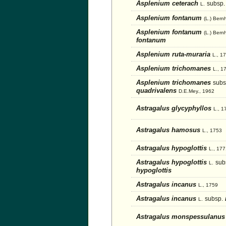
Asplenium ceterach
subsp.
L.
Asplenium fontanum
(L.) Bern
Asplenium fontanum
(L.) Bern
fontanum
Asplenium ruta-muraria
L., 1
Asplenium trichomanes
L., 1
Asplenium trichomanes
subs
quadrivalens
D.E.Mey., 1962
Astragalus glycyphyllos
L., 1
Astragalus hamosus
L., 1753
Astragalus hypoglottis
L., 17
Astragalus hypoglottis
sub
L.
hypoglottis
Astragalus incanus
L., 1759
Astragalus incanus
subsp.
L.
Astragalus monspessulanu