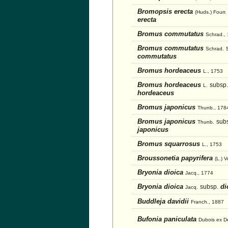
Bromopsis erecta
(Huds.) Fourr.
erecta
Bromus commutatus
Schrad.,
Bromus commutatus
Schrad.
commutatus
Bromus hordeaceus
L., 1753
Bromus hordeaceus
subsp.
L.
hordeaceus
Bromus japonicus
Thunb., 178
Bromus japonicus
sub
Thunb.
japonicus
Bromus squarrosus
L., 1753
Broussonetia papyrifera
(L.) 
Bryonia dioica
Jacq., 1774
Bryonia dioica
di
subsp.
Jacq.
Buddleja davidii
Franch., 1887
Bufonia paniculata
Dubois ex D