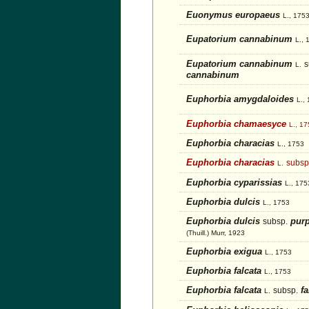
Euonymus europaeus
L., 175
Eupatorium cannabinum
L., 
Eupatorium cannabinum
s
L.
cannabinum
Euphorbia amygdaloides
L.,
Euphorbia chamaesyce
L., 1
Euphorbia characias
L., 1753
Euphorbia characias
subsp
L.
Euphorbia cyparissias
L., 175
Euphorbia dulcis
L., 1753
Euphorbia dulcis
purp
subsp.
(Thuill.) Murr, 1923
Euphorbia exigua
L., 1753
Euphorbia falcata
L., 1753
Euphorbia falcata
fa
subsp.
L.