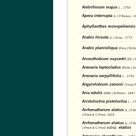
Antirrhinum majus
L., 1753
Apera interrupta
(L.) P.Beauv., 
Aphyllanthes monspeliensi
Arabis hirsuta
(L.) Scop., 1772
Arabis planisiliqua
(Pers.) Rchb
Arceuthobium oxycedri
(DC.) 
Arenaria leptoclados
(Rchb.) G
Arenaria serpyllifolia
L., 1753
Argyrolobium zanonii
(Turra) 
Aria edulis
(Willd.) M.Roem., 1847
Aristolochia pistolochia
L., 1
Arrhenatherum elatius
(L.) P.
J.Presl & C.Presl, 1819
Arrhenatherum elatius
(L.) P.
elatius
subsp.
J.Presl & C.Presl