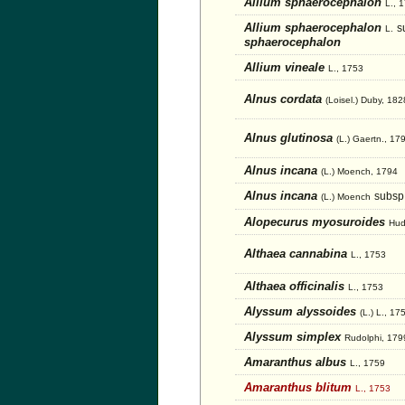
Allium sphaerocephalon
L., 
Allium sphaerocephalon
s
L.
sphaerocephalon
Allium vineale
L., 1753
Alnus cordata
(Loisel.) Duby, 182
Alnus glutinosa
(L.) Gaertn., 17
Alnus incana
(L.) Moench, 1794
Alnus incana
subsp
(L.) Moench
Alopecurus myosuroides
Hud
Althaea cannabina
L., 1753
Althaea officinalis
L., 1753
Alyssum alyssoides
(L.) L., 17
Alyssum simplex
Rudolphi, 179
Amaranthus albus
L., 1759
Amaranthus blitum
L., 1753