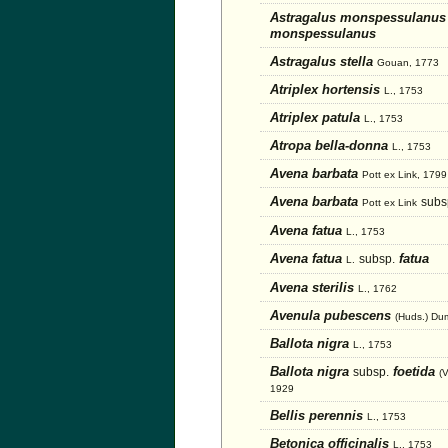
Astragalus monspessulanu
monspessulanus
Astragalus stella
Gouan, 1773
Atriplex hortensis
L., 1753
Atriplex patula
L., 1753
Atropa bella-donna
L., 1753
Avena barbata
Pott ex Link, 1799
Avena barbata
subs
Pott ex Link
Avena fatua
L., 1753
Avena fatua
fatua
subsp.
L.
Avena sterilis
L., 1762
Avenula pubescens
(Huds.) Du
Ballota nigra
L., 1753
Ballota nigra
foetida
subsp.
(V
1929
Bellis perennis
L., 1753
Betonica officinalis
L., 1753