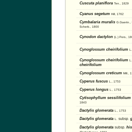
Cuscuta planiflora
Ten., 1829
Cyanus segetum
Hill, 1762
Cymbalaria muralis
G.Gaertn.,
Scherb., 1800
Cynodon dactylon
(L.) Pers., 1
Cynoglossum cheirifolium
L
Cynoglossum cheirifolium
L.
cheirifolium
Cynoglossum creticum
Mill., 
Cyperus fuscus
L., 1753
Cyperus longus
L., 1753
Cytisophyllum sessilifolium
1843
Dactylis glomerata
L., 1753
Dactylis glomerata
g
subsp.
L.
Dactylis glomerata
his
subsp.