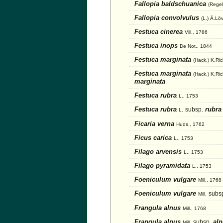
Fallopia baldschuanica
(Regel
Fallopia convolvulus
(L.) Á.Lö
Festuca cinerea
Vill., 1786
Festuca inops
De Not., 1844
Festuca marginata
(Hack.) K.Ric
Festuca marginata
(Hack.) K.Ric
marginata
Festuca rubra
L., 1753
Festuca rubra
rubra
subsp.
L.
Ficaria verna
Huds., 1762
Ficus carica
L., 1753
Filago arvensis
L., 1753
Filago pyramidata
L., 1753
Foeniculum vulgare
Mill., 1768
Foeniculum vulgare
subs
Mill.
Frangula alnus
Mill., 1768
Frangula alnus
aln
subsp.
Mill.