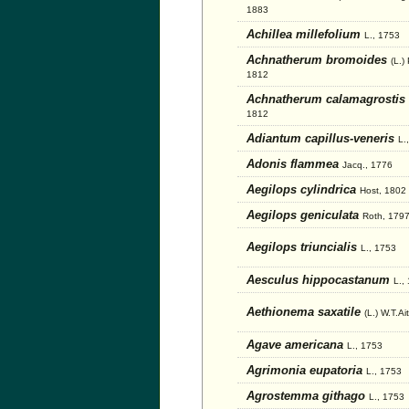
1883
Achillea millefolium
L., 1753
Achnatherum bromoides
(L.)
1812
Achnatherum calamagrostis
1812
Adiantum capillus-veneris
L.
Adonis flammea
Jacq., 1776
Aegilops cylindrica
Host, 1802
Aegilops geniculata
Roth, 179
Aegilops triuncialis
L., 1753
Aesculus hippocastanum
L.,
Aethionema saxatile
(L.) W.T.A
Agave americana
L., 1753
Agrimonia eupatoria
L., 1753
Agrostemma githago
L., 1753