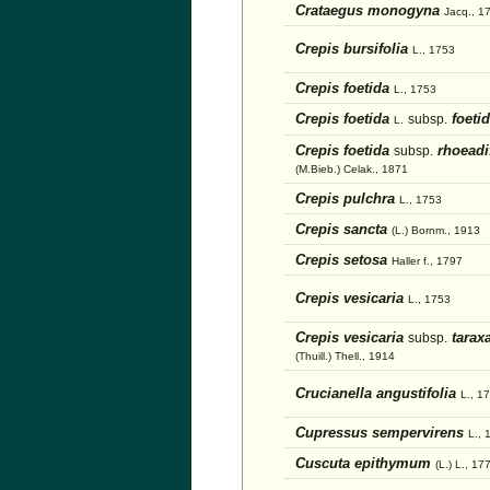
Crataegus monogyna
Jacq., 1
Crepis bursifolia
L., 1753
Crepis foetida
L., 1753
Crepis foetida
foeti
subsp.
L.
Crepis foetida
rhoeadif
subsp.
(M.Bieb.) Celak., 1871
Crepis pulchra
L., 1753
Crepis sancta
(L.) Bornm., 1913
Crepis setosa
Haller f., 1797
Crepis vesicaria
L., 1753
Crepis vesicaria
taraxa
subsp.
(Thuill.) Thell., 1914
Crucianella angustifolia
L., 1
Cupressus sempervirens
L., 
Cuscuta epithymum
(L.) L., 17