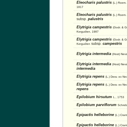
Eleocharis palustris
(L.) Roem.
1817
Eleocharis palustris
(L.) Roem.
palustris
subsp.
Elytrigia campestris
(Godr. & G
Kerguélen, 1987
Elytrigia campestris
(Godr. & G
campestris
subsp.
Kerguélen
Elytrigia intermedia
(Host) Nev
Elytrigia intermedia
(Host) Nevs
intermedia
Elytrigia repens
(L.) Desv. ex Ne
Elytrigia repens
(L.) Desv. ex Ne
repens
Epilobium hirsutum
L., 1753
Epilobium parviflorum
Schreb
Epipactis helleborine
(L.) Cran
Epipactis helleborine
(L.) Cran