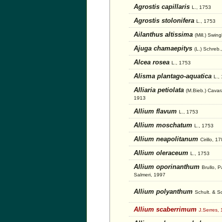
Agrostis capillaris
L., 1753
Agrostis stolonifera
L., 1753
Ailanthus altissima
(Mill.) Swin
Ajuga chamaepitys
(L.) Schreb.
Alcea rosea
L., 1753
Alisma plantago-aquatica
L.,
Alliaria petiolata
(M.Bieb.) Cava
1913
Allium flavum
L., 1753
Allium moschatum
L., 1753
Allium neapolitanum
Cirillo, 1
Allium oleraceum
L., 1753
Allium oporinanthum
Brullo, 
Salmeri, 1997
Allium polyanthum
Schult. & Sc
Allium scaberrimum
J.Serres,