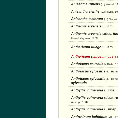
Anisantha rubens
(L.) Nevski, 1
Anisantha sterilis
(L.) Nevski, 1
Anisantha tectorum
(L.) Nevski
Anthemis arvensis
L., 1753
Anthemis arvensis
inc
subsp.
(Loisel.) Nyman, 1879
Anthericum liliago
L., 1753
Anthericum ramosum
L., 1753
Anthriscus caucalis
M.Bieb., 1
Anthriscus sylvestris
(L.) Hoff
Anthriscus sylvestris
(L.) Hoffm
sylvestris
Anthyllis vulneraria
L., 1753
Anthyllis vulneraria
ru
subsp.
Arcang., 1882
Anthyllis vulneraria
subsp.
L.
Antirrhinum latifolium
Mill., 1