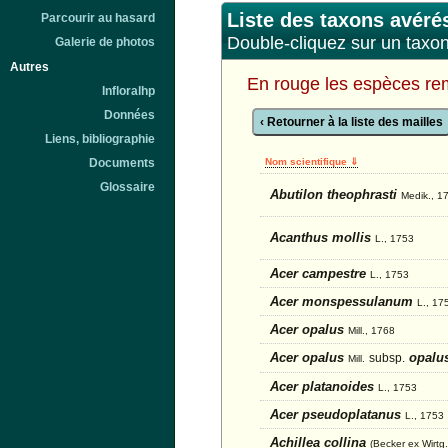
Liste des taxons avéré
Parcourir au hasard
Double-cliquez sur un taxon 
Galerie de photos
Autres
En rouge les espèces re
Infloralhp
Données
‹ Retourner à la liste des mailles
Liens, bibliographie
Nom scientifique ⇓
Documents
Glossaire
Abutilon theophrasti
Medik., 1
Acanthus mollis
L., 1753
Acer campestre
L., 1753
Acer monspessulanum
L., 17
Acer opalus
Mill., 1768
Acer opalus
opalu
subsp.
Mill.
Acer platanoides
L., 1753
Acer pseudoplatanus
L., 1753
Achillea collina
(Becker ex Wirtg.