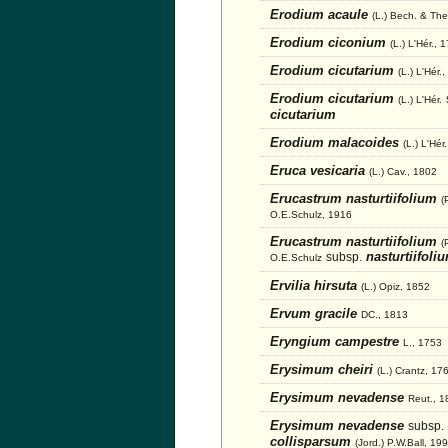
Erodium acaule
(L.) Bech. & The
Erodium ciconium
(L.) L'Hér., 
Erodium cicutarium
(L.) L'Hér.
Erodium cicutarium
(L.) L'Hér.
cicutarium
Erodium malacoides
(L.) L'Hér
Eruca vesicaria
(L.) Cav., 1802
Erucastrum nasturtiifolium
(
O.E.Schulz, 1916
Erucastrum nasturtiifolium
(
nasturtiifoli
subsp.
O.E.Schulz
Ervilia hirsuta
(L.) Opiz, 1852
Ervum gracile
DC., 1813
Eryngium campestre
L., 1753
Erysimum cheiri
(L.) Crantz, 17
Erysimum nevadense
Reut., 1
Erysimum nevadense
subsp.
collisparsum
(Jord.) P.W.Ball, 19