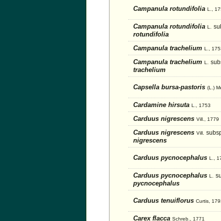
Campanula rotundifolia
L., 1
Campanula rotundifolia
su
L.
rotundifolia
Campanula trachelium
L., 17
Campanula trachelium
sub
L.
trachelium
Capsella bursa-pastoris
(L.) M
Cardamine hirsuta
L., 1753
Carduus nigrescens
Vill., 1779
Carduus nigrescens
subsp
Vill.
nigrescens
Carduus pycnocephalus
L., 
Carduus pycnocephalus
s
L.
pycnocephalus
Carduus tenuiflorus
Curtis, 17
Carex flacca
Schreb., 1771