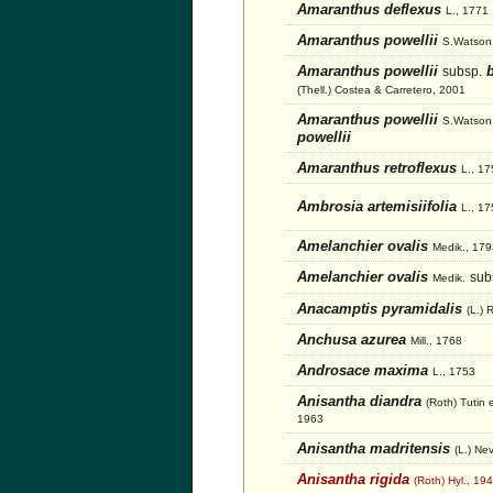
Amaranthus deflexus
L., 1771
Amaranthus powellii
S.Watson
Amaranthus powellii
b
subsp.
(Thell.) Costea & Carretero, 2001
Amaranthus powellii
S.Watson
powellii
Amaranthus retroflexus
L., 1
Ambrosia artemisiifolia
L., 1
Amelanchier ovalis
Medik., 179
Amelanchier ovalis
sub
Medik.
Anacamptis pyramidalis
(L.) 
Anchusa azurea
Mill., 1768
Androsace maxima
L., 1753
Anisantha diandra
(Roth) Tutin 
1963
Anisantha madritensis
(L.) Ne
Anisantha rigida
(Roth) Hyl., 19