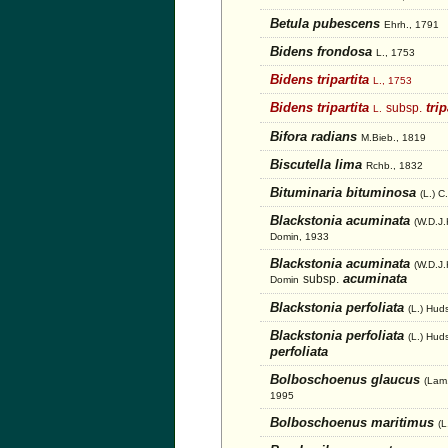
Betula pubescens
Ehrh., 1791
Bidens frondosa
L., 1753
Bidens tripartita
L., 1753
Bidens tripartita
trip
subsp.
L.
Bifora radians
M.Bieb., 1819
Biscutella lima
Rchb., 1832
Bituminaria bituminosa
(L.) C
Blackstonia acuminata
(W.D.J.
Domin, 1933
Blackstonia acuminata
(W.D.J.
acuminata
subsp.
Domin
Blackstonia perfoliata
(L.) Hud
Blackstonia perfoliata
(L.) Hud
perfoliata
Bolboschoenus glaucus
(Lam
1995
Bolboschoenus maritimus
(L