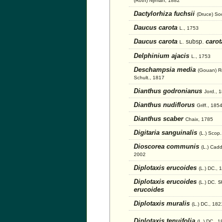
(Roth) Nyman, 1882
Dactylorhiza fuchsii
(Druce) So
Daucus carota
L., 1753
Daucus carota
carot
subsp.
L.
Delphinium ajacis
L., 1753
Deschampsia media
(Gouan) R
Schult., 1817
Dianthus godronianus
Jord., 
Dianthus nudiflorus
Griff., 185
Dianthus scaber
Chaix, 1785
Digitaria sanguinalis
(L.) Scop
Dioscorea communis
(L.) Cadd
2002
Diplotaxis erucoides
(L.) DC., 
Diplotaxis erucoides
s
(L.) DC.
erucoides
Diplotaxis muralis
(L.) DC., 182
Diplotaxis tenuifolia
(L.) DC., 