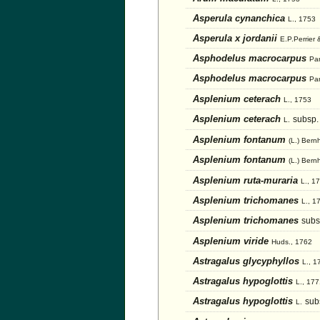
Asperula cynanchica
L., 1753
Asperula x jordanii
E.P.Perrier
Asphodelus macrocarpus
Par
Asphodelus macrocarpus
Par
Asplenium ceterach
L., 1753
Asplenium ceterach
subsp.
L.
Asplenium fontanum
(L.) Bern
Asplenium fontanum
(L.) Bern
Asplenium ruta-muraria
L., 1
Asplenium trichomanes
L., 1
Asplenium trichomanes
subs
Asplenium viride
Huds., 1762
Astragalus glycyphyllos
L., 1
Astragalus hypoglottis
L., 17
Astragalus hypoglottis
sub
L.