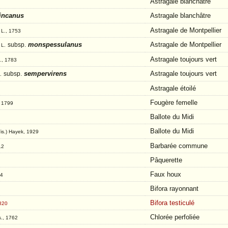
Astragale blanchâtre
incanus
Astragale blanchâtre
s
Astragale de Montpellier
L., 1753
s
monspessulanus
Astragale de Montpellier
subsp.
L.
Astragale toujours vert
., 1783
sempervirens
Astragale toujours vert
subsp.
.
Astragale étoilé
Fougère femelle
, 1799
Ballote du Midi
Ballote du Midi
Vis.) Hayek, 1929
Barbarée commune
12
Pâquerette
Faux houx
14
Bifora rayonnant
Bifora testiculé
1820
Chlorée perfoliée
s., 1762