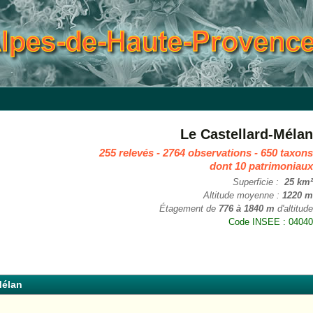
Le Castellard-Méla
255 relevés - 2764 observations - 650 taxon
dont 10 patrimoniau
Superficie :
25 km
Altitude moyenne :
1220 
Étagement de
776 à 1840 m
d'altitud
Code INSEE : 0404
Mélan