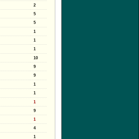
2
5
5
1
1
1
10
9
9
1
1
1
9
1
4
1