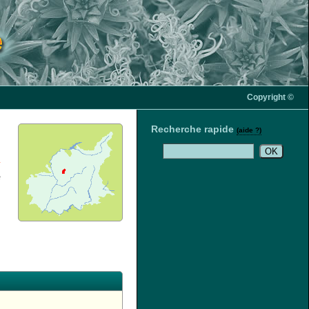
Copyright ©
Recherche rapide
n
(aide ?)
s
x
²
m
e
0