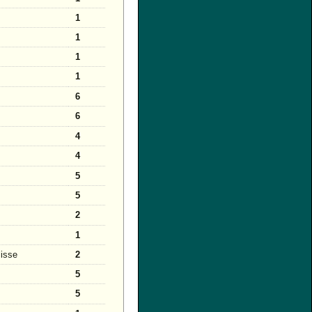
1
1
1
1
6
6
4
4
5
5
2
1
lisse
2
5
5