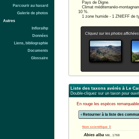
Pays de Digne.
Parcourir au hasard
Climat méditerranéo-montagnard. 
10 %.
Galerie de photos
1 zone humide - 1 ZNIEFF de typ
Autres
Infloralhp
Cliquez sur les photos affichées
Données
Liens, bibliographie
Documents
Glossaire
Liste des taxons avérés à Le Ca
Double-cliquez sur un taxon pour ouvrir
En rouge les espèces remarquabl
‹ Retourner à la liste des comm
Nom scientifique ⇓
Abies alba
Mill., 1768