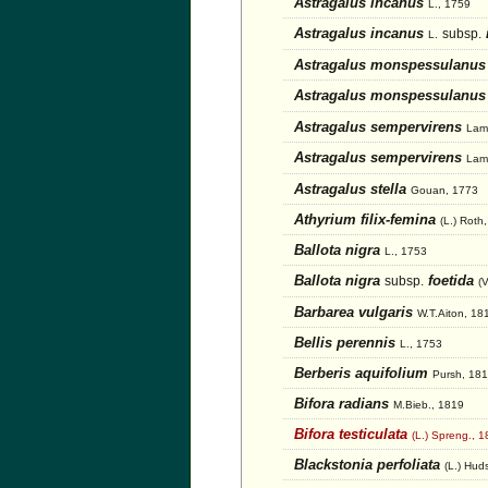
Astragalus incanus
L., 1759
Astragalus incanus
subsp.
L.
Astragalus monspessulanu
Astragalus monspessulanu
Astragalus sempervirens
Lam
Astragalus sempervirens
Lam
Astragalus stella
Gouan, 1773
Athyrium filix-femina
(L.) Roth
Ballota nigra
L., 1753
Ballota nigra
foetida
subsp.
(
Barbarea vulgaris
W.T.Aiton, 18
Bellis perennis
L., 1753
Berberis aquifolium
Pursh, 18
Bifora radians
M.Bieb., 1819
Bifora testiculata
(L.) Spreng., 
Blackstonia perfoliata
(L.) Hud