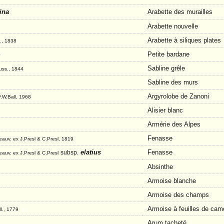
ina
Arabette des murailles
Arabette nouvelle
Arabette à siliques plates
., 1838
Petite bardane
0
Sabline grêle
uss., 1844
Sabline des murs
Argyrolobe de Zanoni
P.W.Ball, 1968
Alisier blanc
Armérie des Alpes
Fenasse
Beauv. ex J.Presl & C.Presl, 1819
elatius
Fenasse
subsp.
eauv. ex J.Presl & C.Presl
Absinthe
Armoise blanche
Armoise des champs
Armoise à feuilles de cam
ll., 1779
Arum tacheté