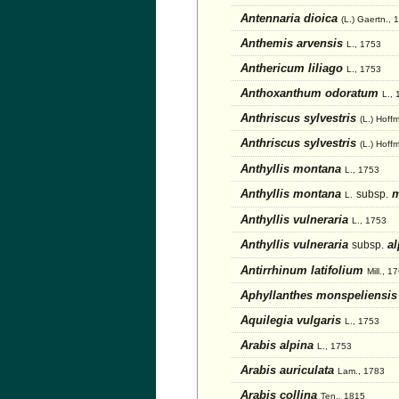
Antennaria dioica
(L.) Gaertn., 
Anthemis arvensis
L., 1753
Anthericum liliago
L., 1753
Anthoxanthum odoratum
L.,
Anthriscus sylvestris
(L.) Hoff
Anthriscus sylvestris
(L.) Hoffm
Anthyllis montana
L., 1753
Anthyllis montana
m
subsp.
L.
Anthyllis vulneraria
L., 1753
Anthyllis vulneraria
al
subsp.
Antirrhinum latifolium
Mill., 1
Aphyllanthes monspeliensi
Aquilegia vulgaris
L., 1753
Arabis alpina
L., 1753
Arabis auriculata
Lam., 1783
Arabis collina
Ten., 1815