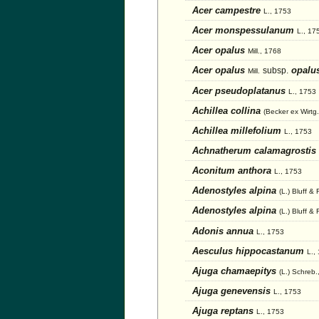
Acer campestre
L., 1753
Acer monspessulanum
L., 17
Acer opalus
Mill., 1768
Acer opalus
opalu
subsp.
Mill.
Acer pseudoplatanus
L., 1753
Achillea collina
(Becker ex Wirtg
Achillea millefolium
L., 1753
Achnatherum calamagrostis
Aconitum anthora
L., 1753
Adenostyles alpina
(L.) Bluff &
Adenostyles alpina
(L.) Bluff & 
Adonis annua
L., 1753
Aesculus hippocastanum
L.,
Ajuga chamaepitys
(L.) Schreb.
Ajuga genevensis
L., 1753
Ajuga reptans
L., 1753