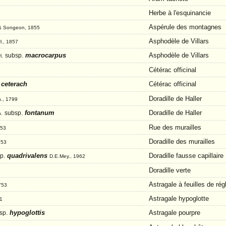
Herbe à l'esquinancie
Aspérule des montagnes
 & Songeon, 1855
Asphodèle de Villars
l., 1857
macrocarpus
Asphodèle de Villars
subsp.
l.
Cétérac officinal
ceterach
Cétérac officinal
Doradille de Haller
h., 1799
fontanum
Doradille de Haller
subsp.
h.
Rue des murailles
753
Doradille des murailles
753
quadrivalens
Doradille fausse capillaire
p.
D.E.Mey., 1962
Doradille verte
Astragale à feuilles de rég
753
Astragale hypoglotte
71
hypoglottis
Astragale pourpre
sp.