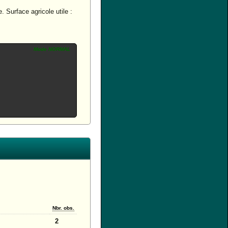
Surface agricole utile :
Mode NORMAL
Nbr. obs.
2