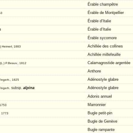
Érable champêtre
Érable de Montpellier
53
Érable d’Italie
s
Érable d’Italie
Érable sycomore
Achillée des collines
.) Heimerl, 1883
Achillée millefeuille
Calamagrostide argentée
(L.) P.Beauv., 1812
Anthore
Adénostyle glabre
 Fingerh., 1825
alpina
Adénostyle glabre
subsp.
Fingerh.
Adonis annuel
Marronnier
 1753
Bugle petit-pin
, 1773
Bugle de Genève
Bugle rampante