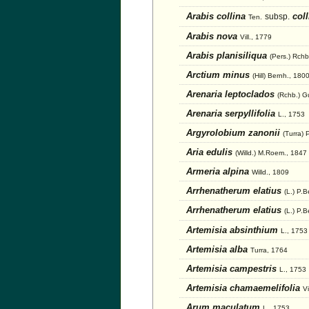
Arabis collina
coll
subsp.
Ten.
Arabis nova
Vill., 1779
Arabis planisiliqua
(Pers.) Rchb
Arctium minus
(Hill) Bernh., 180
Arenaria leptoclados
(Rchb.) G
Arenaria serpyllifolia
L., 1753
Argyrolobium zanonii
(Turra) 
Aria edulis
(Willd.) M.Roem., 1847
Armeria alpina
Willd., 1809
Arrhenatherum elatius
(L.) P.
Arrhenatherum elatius
(L.) P.B
Artemisia absinthium
L., 1753
Artemisia alba
Turra, 1764
Artemisia campestris
L., 1753
Artemisia chamaemelifolia
Vi
Arum maculatum
L., 1753