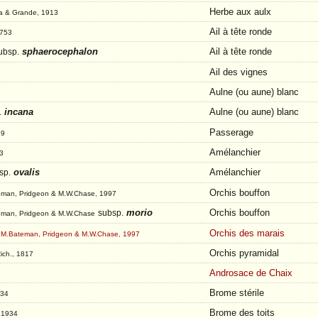
Herbe aux aulx
ra & Grande, 1913
Ail à tête ronde
1753
sphaerocephalon
Ail à tête ronde
ubsp.
Ail des vignes
Aulne (ou aune) blanc
incana
Aulne (ou aune) blanc
.
Passerage
59
Amélanchier
3
ovalis
Amélanchier
sp.
Orchis bouffon
teman, Pridgeon & M.W.Chase, 1997
morio
Orchis bouffon
subsp.
teman, Pridgeon & M.W.Chase
Orchis des marais
R.M.Bateman, Pridgeon & M.W.Chase, 1997
Orchis pyramidal
Rich., 1817
Androsace de Chaix
Brome stérile
934
Brome des toits
, 1934