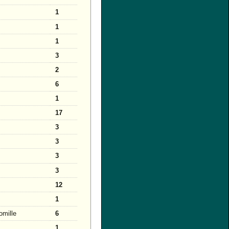
1
1
1
3
2
6
1
17
3
3
3
3
12
1
omille
6
1