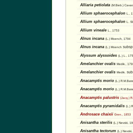
Alliaria petiolata
(M.Bieb.) Cava
Allium sphaerocephalon
L., 
Allium sphaerocephalon
s
L.
Allium vineale
L., 1753
Alnus incana
(L.) Moench, 1794
Alnus incana
subsp
(L.) Moench
Alyssum alyssoides
(L.) L., 17
Amelanchier ovalis
Medik., 179
Amelanchier ovalis
sub
Medik.
Anacamptis morio
(L.) R.M.Ba
Anacamptis morio
(L.) R.M.Ba
Anacamptis palustris
(Jacq.) 
Anacamptis pyramidalis
(L.) 
Androsace chaixii
Gren., 1853
Anisantha sterilis
(L.) Nevski, 1
Anisantha tectorum
(L.) Nevski