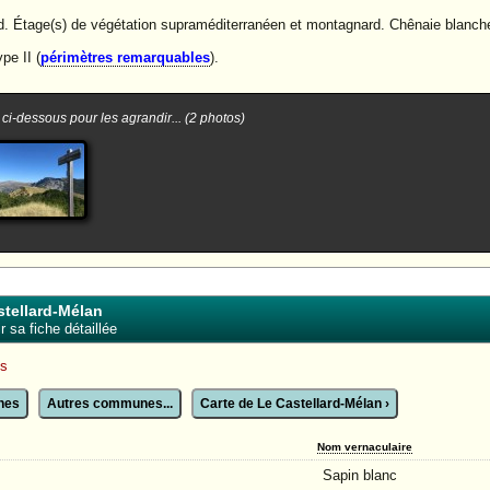
Étage(s) de végétation supraméditerranéen et montagnard. Chênaie blanche. 
e II (
périmètres remarquables
).
 ci-dessous pour les agrandir... (2 photos)
stellard-Mélan
 sa fiche détaillée
es
unes
Autres communes...
Carte de Le Castellard-Mélan ›
Nom vernaculaire
Sapin blanc