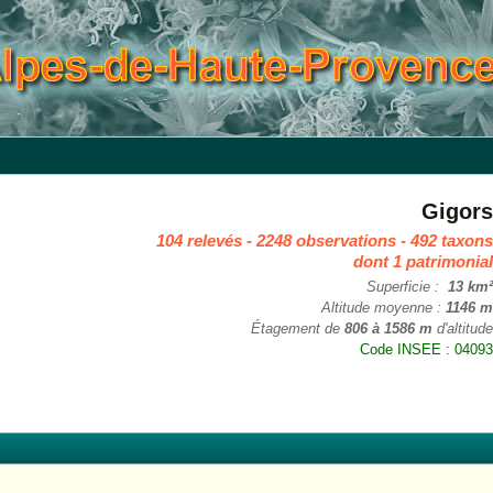
Gigor
104 relevés - 2248 observations - 492 taxon
dont 1 patrimonia
Superficie :
13 km
Altitude moyenne :
1146 
Étagement de
806 à 1586 m
d'altitud
Code INSEE : 0409