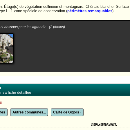
 Étage(s) de végétation collinéen et montagnard. Chênaie blanche. Surface ag
 I - 1 zone spéciale de conservation (
périmètres remarquables
).
 ci-dessous pour les agrandir... (2 photos)
s
 sa fiche détaillée
es
unes
Autres communes...
Carte de Gigors ›
Nom vernaculaire