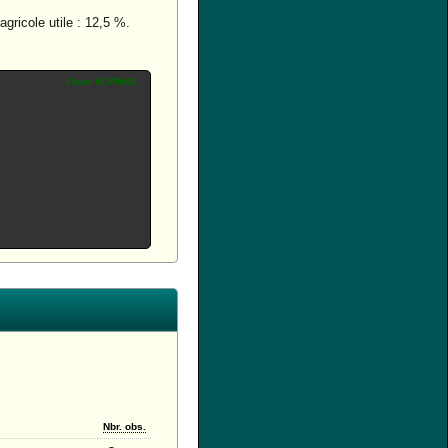
ricole utile : 12,5 %.
Mode NORMAL
Nbr. obs.