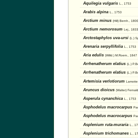
Aquilegia vulgaris
L., 1753
Arabis alpina
L., 1753
Arctium minus
(Hill) Bernh., 180
Arctium nemorosum
Lej., 183
Arctostaphylos uva-ursi
(L.) 
Arenaria serpyllifolia
L., 1753
Aria edulis
(Willd.) M.Roem., 1847
Arrhenatherum elatius
(L.) P.
Arrhenatherum elatius
(L.) P.B
Artemisia verlotiorum
Lamotte
Aruncus dioicus
(Walter) Fernal
Asperula cynanchica
L., 1753
Asphodelus macrocarpus
Par
Asphodelus macrocarpus
Par
Asplenium ruta-muraria
L., 1
Asplenium trichomanes
L., 1