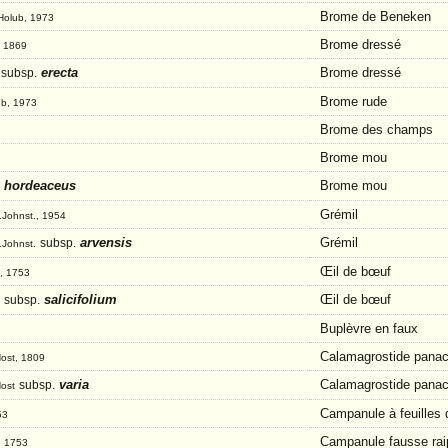
Brome de Beneken
Holub, 1973
Brome dressé
, 1869
erecta
Brome dressé
subsp.
Brome rude
ub, 1973
Brome des champs
Brome mou
hordeaceus
Brome mou
Grémil
M.Johnst., 1954
arvensis
Grémil
subsp.
M.Johnst.
Œil de bœuf
., 1753
salicifolium
Œil de bœuf
subsp.
Buplèvre en faux
Calamagrostide pana
Host, 1809
varia
Calamagrostide pana
subsp.
Host
Campanule à feuilles 
53
Campanule fausse ra
, 1753