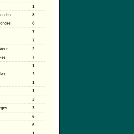
1
rondes
8
rondes
8
7
7
steur
2
oles
7
1
oles
3
1
1
3
rges
3
6
6
1