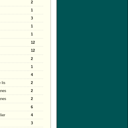
2
1
3
1
1
12
12
2
1
4
 lis
2
gnes
2
gnes
2
6
lier
4
3