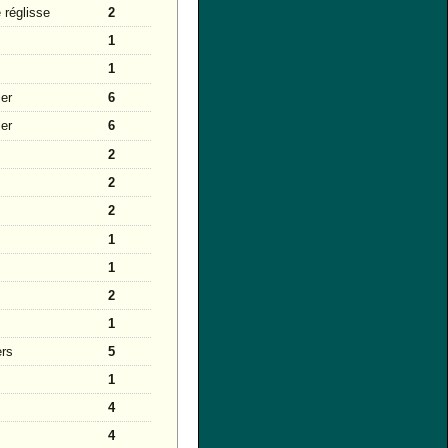
 réglisse
2
1
1
ier
6
ier
6
2
2
2
1
1
2
1
ers
5
1
4
4