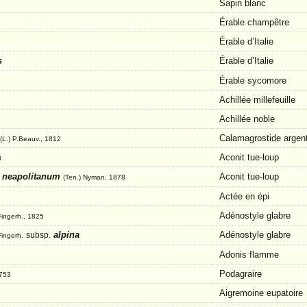
Sapin blanc
Érable champêtre
Érable d’Italie
s
Érable d’Italie
Érable sycomore
Achillée millefeuille
Achillée noble
Calamagrostide argen
(L.) P.Beauv., 1812
Aconit tue-loup
3
neapolitanum
Aconit tue-loup
(Ten.) Nyman, 1878
Actée en épi
Adénostyle glabre
 Fingerh., 1825
alpina
Adénostyle glabre
subsp.
Fingerh.
Adonis flamme
Podagraire
1753
Aigremoine eupatoire