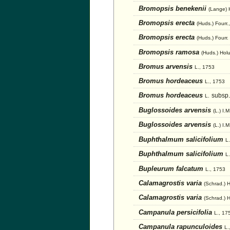
Bromopsis benekenii
(Lange) 
Bromopsis erecta
(Huds.) Fourr.
Bromopsis erecta
(Huds.) Fourr.
Bromopsis ramosa
(Huds.) Hol
Bromus arvensis
L., 1753
Bromus hordeaceus
L., 1753
Bromus hordeaceus
subsp.
L.
Buglossoides arvensis
(L.) I.
Buglossoides arvensis
(L.) I.
Buphthalmum salicifolium
L
Buphthalmum salicifolium
L.
Bupleurum falcatum
L., 1753
Calamagrostis varia
(Schrad.) 
Calamagrostis varia
(Schrad.) 
Campanula persicifolia
L., 17
Campanula rapunculoides
L.