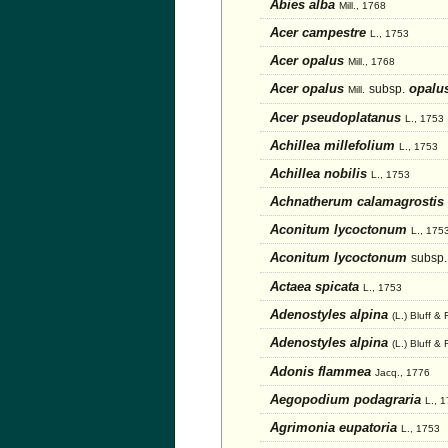
Abies alba
Mill., 1768
Acer campestre
L., 1753
Acer opalus
Mill., 1768
Acer opalus
opalu
subsp.
Mill.
Acer pseudoplatanus
L., 1753
Achillea millefolium
L., 1753
Achillea nobilis
L., 1753
Achnatherum calamagrostis
Aconitum lycoctonum
L., 175
Aconitum lycoctonum
subsp.
Actaea spicata
L., 1753
Adenostyles alpina
(L.) Bluff &
Adenostyles alpina
(L.) Bluff & 
Adonis flammea
Jacq., 1776
Aegopodium podagraria
L., 
Agrimonia eupatoria
L., 1753