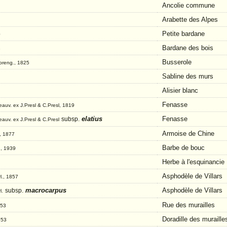
Ancolie commune
Arabette des Alpes
Petite bardane
0
Bardane des bois
3
Busserole
Spreng., 1825
Sabline des murs
Alisier blanc
Fenasse
Beauv. ex J.Presl & C.Presl, 1819
elatius
Fenasse
subsp.
eauv. ex J.Presl & C.Presl
Armoise de Chine
, 1877
Barbe de bouc
d, 1939
Herbe à l'esquinancie
Asphodèle de Villars
l., 1857
macrocarpus
Asphodèle de Villars
subsp.
l.
Rue des murailles
753
Doradille des muraille
753