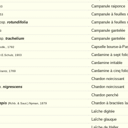
Campanule raiponce
53
Campanule à feuilles 
753
rotundifolia
Campanule à feuilles 
bsp.
Campanule gantelée
53
trachelium
Campanule gantelée
sp.
Capselle bourse-à-Pa
edik., 1792
Cardamine à sept foli
) O.E.Schulz, 1903
Cardamine irritable
Cardamine à cinq foli
Crantz, 1769
Chardon noircissant
nigrescens
Chardon noircissant
.
Chardon penché
lepis
Chardon à bractées la
(Rchb. & Saut.) Nyman, 1879
Laîche digitée
Laîche glauque
Laîche de Haller