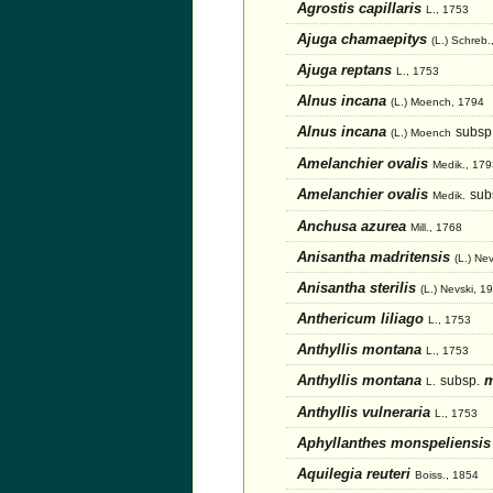
Agrostis capillaris
L., 1753
Ajuga chamaepitys
(L.) Schreb.
Ajuga reptans
L., 1753
Alnus incana
(L.) Moench, 1794
Alnus incana
subsp
(L.) Moench
Amelanchier ovalis
Medik., 179
Amelanchier ovalis
sub
Medik.
Anchusa azurea
Mill., 1768
Anisantha madritensis
(L.) Ne
Anisantha sterilis
(L.) Nevski, 1
Anthericum liliago
L., 1753
Anthyllis montana
L., 1753
Anthyllis montana
m
subsp.
L.
Anthyllis vulneraria
L., 1753
Aphyllanthes monspeliensi
Aquilegia reuteri
Boiss., 1854