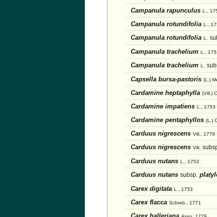
Campanula rapunculus
L., 17
Campanula rotundifolia
L., 1
Campanula rotundifolia
su
L.
Campanula trachelium
L., 17
Campanula trachelium
sub
L.
Capsella bursa-pastoris
(L.) M
Cardamine heptaphylla
(Vill.
Cardamine impatiens
L., 1753
Cardamine pentaphyllos
(L.) 
Carduus nigrescens
Vill., 1779
Carduus nigrescens
subsp
Vill.
Carduus nutans
L., 1753
Carduus nutans
platy
subsp.
Carex digitata
L., 1753
Carex flacca
Schreb., 1771
Carex halleriana
Asso, 1779