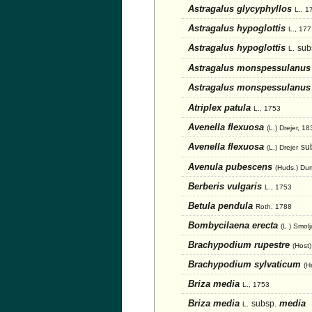
Astragalus glycyphyllos
L., 1
Astragalus hypoglottis
L., 17
Astragalus hypoglottis
sub
L.
Astragalus monspessulanu
Astragalus monspessulanu
Atriplex patula
L., 1753
Avenella flexuosa
(L.) Drejer, 1
Avenella flexuosa
su
(L.) Drejer
Avenula pubescens
(Huds.) Du
Berberis vulgaris
L., 1753
Betula pendula
Roth, 1788
Bombycilaena erecta
(L.) Smol
Brachypodium rupestre
(Host
Brachypodium sylvaticum
(H
Briza media
L., 1753
Briza media
media
subsp.
L.