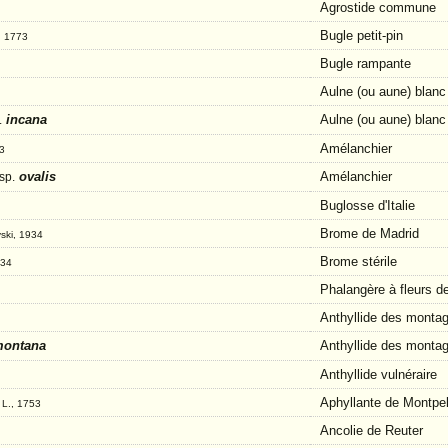
Agrostide commune
Bugle petit-pin
, 1773
Bugle rampante
Aulne (ou aune) blanc
incana
Aulne (ou aune) blanc
.
Amélanchier
3
ovalis
Amélanchier
sp.
Buglosse d'Italie
Brome de Madrid
vski, 1934
Brome stérile
934
Phalangère à fleurs de
Anthyllide des monta
ontana
Anthyllide des monta
Anthyllide vulnéraire
s
Aphyllante de Montpel
L., 1753
Ancolie de Reuter