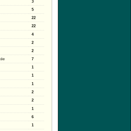
3
5
22
22
4
2
2
tée
7
1
1
1
2
2
1
6
1