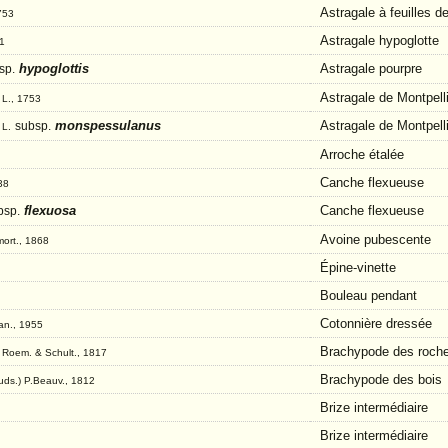
Astragale à feuilles de
753
Astragale hypoglotte
71
hypoglottis
Astragale pourpre
sp.
s
Astragale de Montpell
L., 1753
s
monspessulanus
Astragale de Montpell
subsp.
L.
Arroche étalée
Canche flexueuse
838
flexuosa
Canche flexueuse
bsp.
Avoine pubescente
mort., 1868
Épine-vinette
Bouleau pendant
Cotonnière dressée
jan., 1955
Brachypode des roch
) Roem. & Schult., 1817
Brachypode des bois
uds.) P.Beauv., 1812
Brize intermédiaire
Brize intermédiaire