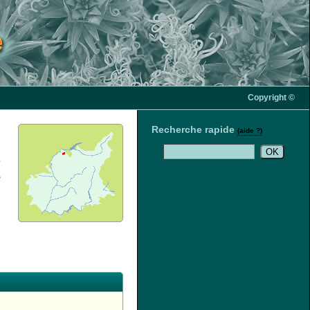
Copyright ©
Recherche rapide
s
(aide ?)
s
l
²
m
e
3