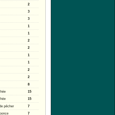
2
3
3
1
1
2
2
1
1
2
2
8
chée
15
chée
15
de pêcher
7
iponce
7