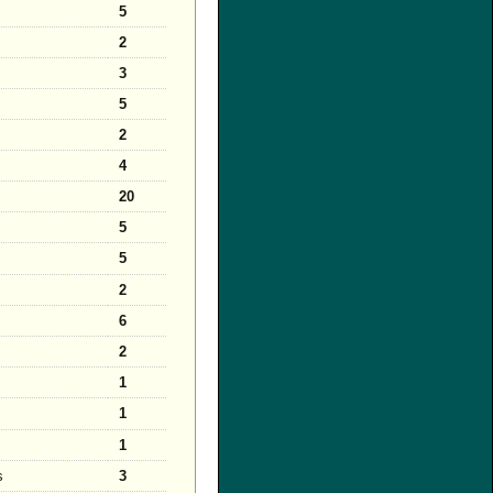
5
2
3
5
2
4
20
5
5
2
6
2
1
1
1
s
3