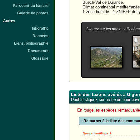
Buëch-Val de Durance.
Parcourir au hasard
Climat continental méditerranéen.
1 zone humide - 1 ZNIEFF de type
Galerie de photos
Autres
Infloralhp
Cliquez sur les photos affichées
Données
Liens, bibliographie
Documents
Glossaire
Liste des taxons avérés à Gigor
Double-cliquez sur un taxon pour ouvrir
En rouge les espèces remarquabl
‹ Retourner à la liste des comm
Nom scientifique ⇓